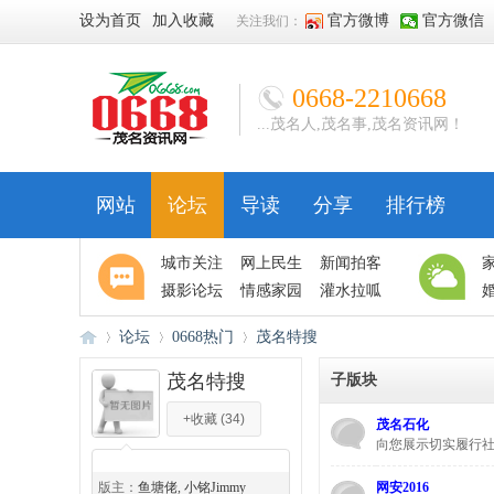
设为首页
加入收藏
官方微博
官方微信
关注我们：
0668-2210668
...茂名人,茂名事,茂名资讯网！
网站
论坛
导读
分享
排行榜
城市关注
网上民生
新闻拍客
摄影论坛
情感家园
灌水拉呱
论坛
0668热门
茂名特搜
茂名特搜
子版块
+收藏
(
34
)
茂名石化
06
»
›
›
向您展示切实履行社
◆
◆
版主：
鱼塘佬
,
小铭Jimmy
网安2016