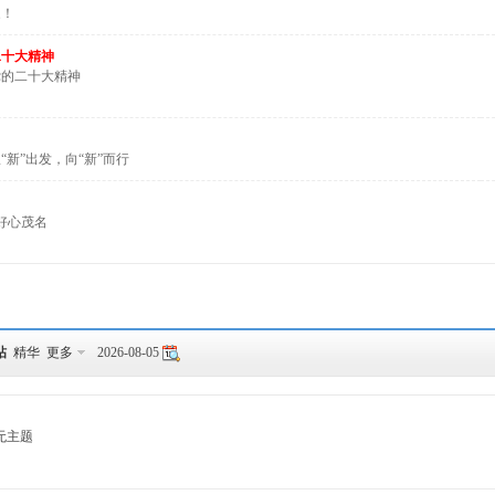
家！
二十大精神
党的二十大精神
新”出发，向“新”而行
好心茂名
帖
精华
更多
2026-08-05
无主题