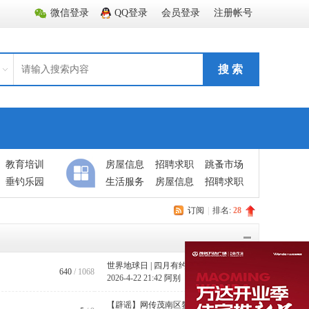
微信登录
QQ登录
会员登录
注册帐号
搜 索
教育培训
房屋信息
招聘求职
跳蚤市场
垂钓乐园
生活服务
房屋信息
招聘求职
订阅
|
排名:
28
世界地球日 | 四月有约，向绿而 ...
640
/ 1068
2026-4-22 21:42
阿别
【辟谣】网传茂南区鳌头镇两村村 ...