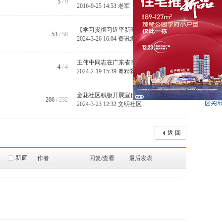
5
/ 9
2016-9-25 14:53
老军
【学习贯彻习近平新时代中国特色 ...
53
/ 58
2024-3-26 16:04
资讯发布
王伟中同志在广东省高质量发展大 ...
4
/ 4
2024-2-19 15:39
粤精彩
金花社区积极开展宣传活动 助力 ...
206
/ 232
2024-3-23 12:32
文明社区
返 回
新窗
作者
回复/查看
最后发表