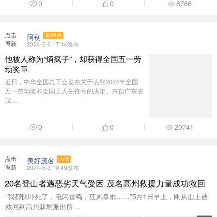
0
0
8766
点击
阿别
管理员
重新
2024-5-6 17:14发布
加载
他被人称为“炳疯子”，却获得全国五一劳
动奖章
近日，中华全国总工会发布关于表彰2024年全国
五一劳动奖和全国工人先锋号的决定。来自广东省
茂 ...
0
0
20741
点击
美好茂名
LV.5
重新
2024-5-3 10:49发布
加载
20名登山者遇恶劣天气受困 茂名高州救援力量成功救回
“我都快吓死了，电闪雷鸣，狂风暴雨……”5月1日早上，刚从山上被
救回到高州新垌派出所 ...