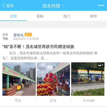
茂名特搜
返回
全部
新帖
热门
精华
点击
爱情鸟
版主
重新
2024-8-5 17:47发布
加载
"锦"喜不断！茂名城管再获市民赠送锦旗
近日，茂名市城管执法局再次收到一份来自市民的特殊的"谢
礼"。这是近段时间以来，茂 ...
4
0
0
4120