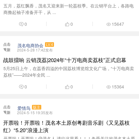
五月，荔红飘香，茂名又迎来新一轮荔枝季。在云销平台上，各路电
商撸起袖子准备开干，从 ...
0
0
15647
点击
茂名电商协会
LV.4
重新
2024-5-28 17:42发布
加载
战鼓擂响 云销茂荔|2024年“十万电商卖荔枝”正式启幕
5月25日上午，在荔香四溢的中国荔枝博览馆文化广场，“十万电商卖
荔枝”——2024年全民 ...
0
0
15364
点击
爱情鸟
版主
重新
2024-5-15 19:35发布
加载
开票啦！开票啦！茂名本土原创粤剧音乐剧《又见荔枝
红》“5.20”浪漫上演
开票啦！开票啦！@茂名人 请往这里看！！！备受关注的茂名本土原