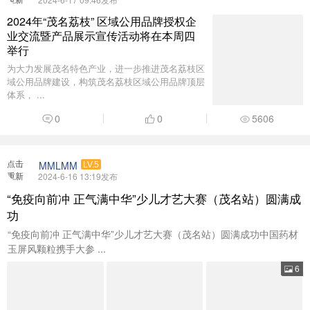
加载
2024年“茂名荔枝” 区域公用品牌授权企
业交流暨产品展示宣传活动将在本周四
举行
为大力发展茂名特色产业，进一步推进茂名荔枝区
域公用品牌建设，构筑茂名荔枝区域公用品牌顶层
体系， ...
0
0
5606
点击
MMLMM
LV.5
重新
2024-6-16 13:19发布
加载
“免疫向前冲 正气满中华”少儿才艺大赛（茂名站）圆满成
功
“免疫向前冲 正气满中华”少儿才艺大赛（茂名站）圆满成功中国药材
玉屏风颗粒携手大参 ...
6