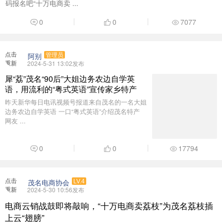
码报名吧“十万电商卖 ...
0
0
7077
点击
阿别
管理员
重新
2024-5-31 13:02发布
加载
犀“荔”茂名“90后”大姐边务农边自学英
语，用流利的“粤式英语”宣传家乡特产
昨天新华每日电讯视频号报道来自茂名的一名大姐
边务农边自学英语 一口“粤式英语”介绍茂名特产
网友 ...
0
0
17794
点击
茂名电商协会
LV.4
重新
2024-5-30 10:56发布
加载
电商云销战鼓即将敲响，“十万电商卖荔枝”为茂名荔枝插
上云“翅膀”