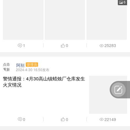
6
1
0
25283
点击
阿别
管理员
重新
2024-4-30 16:50发布
加载
警情通报：4月30高山镇蜡烛厂仓库发生
火灾情况
0
0
22149