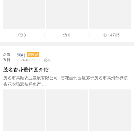
3
0
14705
点击
阿别
管理员
重新
2024-6-25 00:00发布
加载
茂名杏花垂钓园介绍
茂名市高顺农业发展有限公司--杏花垂钓园座落于茂名市高州分界镇
杏花农场宏益鳄鱼产 ...