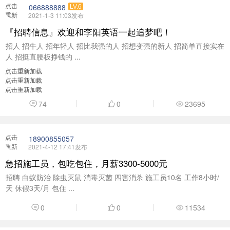
点击
066888888
LV.6
重新
2021-1-3 11:03发布
加载
『招聘信息』欢迎和李阳英语一起追梦吧！
招人 招牛人 招年轻人 招比我强的人 招想变强的新人 招简单直接实在
人 招挺直腰板挣钱的 ...
点击重新加载
点击重新加载
点击重新加载
74
0
23695
点击
18900855057
重新
2021-4-12 17:41发布
加载
急招施工员，包吃包住，月薪3300-5000元
招聘 白蚁防治 除虫灭鼠 消毒灭菌 四害消杀 施工员10名 工作8小时/
天 休假3天/月 包住 ...
0
0
11534