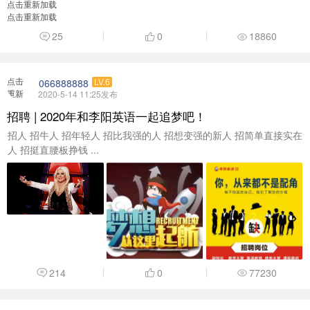
点击重新加载
点击重新加载
25
0
18860
点击
066888888
LV.6
重新
2020-5-14 11:25发布
加载
招聘 | 2020年和李阳英语一起追梦吧！
招人 招牛人 招年轻人 招比我强的人 招想变强的新人 招简单直接实在
人 招挺直腰板挣钱 ...
214
0
77230