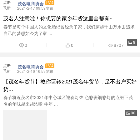
点击
茂名电商协会
LV.4
重新
2021-2-17 09:59发布
加载
茂名人注意啦！你想要的家乡年货这里全都有~
春节是每个中国人的文化胎记曾经为了家，我们穿越千山万水去追求
自己的梦想如今为了家 ...
8
0
0
8707
点击
茂名电商协会
LV.4
重新
2021-2-16 16:59发布
加载
【茂名年货节】教你玩转2021茂名年货节，足不出户买好
货...
春节将近茂名市2021年中心城区迎春灯饰 色彩斑斓彩灯的点缀下茂
名的年味越来越浓啦 牛年 ...
30
0
0
9117
点击
茂名电商协会
LV.4