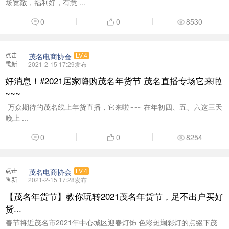
加载
好消息！#2021居家嗨购茂名年货节 茂名直播专场它来啦
~~~
​ 万众期待的茂名线上年货直播，它来啦~~~ 在年初四、五、六这三天
晚上 ...
0
0
8254
点击
茂名电商协会
LV.4
重新
2021-2-15 17:28发布
加载
【茂名年货节】教你玩转2021茂名年货节，足不出户买好
货...
春节将近茂名市2021年中心城区迎春灯饰 色彩斑斓彩灯的点缀下茂
名的年味越来越浓啦 牛 ...
0
0
8334
点击
茂名电商协会
LV.4
重新
2021-2-10 10:09发布