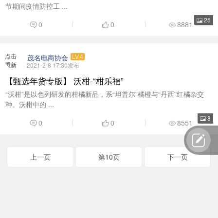
加载
【甄选年货专版】 沃柑-“柑乐福”
“沃柑”是以色列研发的柑橘新品，系“坦普尔”橘橙与“丹西”红橘杂交
种。沃柑中的 ...
8
0
0
8551
上一页
第10页
下一页