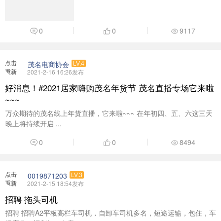
重新
2021-2-16 16:26发布
加载
好消息！#2021居家嗨购茂名年货节 茂名直播专场它来啦
~~~
万众期待的茂名线上年货直播，它来啦~~~ 在年初四、五、六这三天
晚上将持续开启 ...
0
0
8494
点击
0019871203
LV.3
重新
2021-2-15 18:54发布
加载
招聘 拖头司机
招聘 招聘A2平板高栏车司机，自卸车司机多名，短途运输，包住，车
场宽敞，福利好，有意 ...
0
0
8530
点击
茂名电商协会
LV.4
重新
2021-2-15 17:29发布