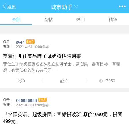
城市助手
返回
全部
新帖
热门
精华
点击
sven
LV.1
重新
2021-4-23 10:00发布
加载
美素佳儿佳美品牌子母奶粉招聘启事
菲仕兰子母奶粉茂名团队现在招贤纳士，需召集一群有目标，有理
想，有责任心的队友共同开 ...
0
0
17250
点击
066888888
LV.6
重新
2021-3-26 22:09发布
加载
『李阳英语』超级拼团：音标拼读班 原价1080元，拼团
499元！