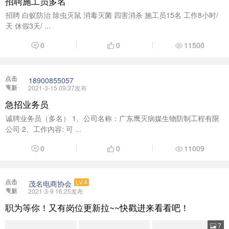
招聘施工员多名
招聘 白蚁防治 除虫灭鼠 消毒灭菌 四害消杀 施工员15名 工作8小时/
天 休假3天/ ...
0
0
11500
点击
18900855057
重新
2021-3-15 09:37发布
加载
急招业务员
诚聘业务员（多名） 1、公司名称：广东鹰灭病媒生物防制工程有限
公司 2、工作内容: 可 ...
0
0
11009
点击
茂名电商协会
LV.4
重新
2021-3-9 16:25发布
加载
职为等你！又有岗位更新拉~~快戳进来看看吧！
7