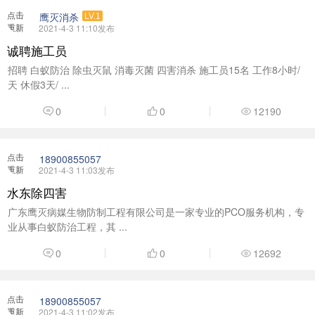
点击
鹰灭消杀
LV.1
重新
2021-4-3 11:10发布
加载
诚聘施工员
招聘 白蚁防治 除虫灭鼠 消毒灭菌 四害消杀 施工员15名 工作8小时/
天 休假3天/ ...
0
0
12190
点击
18900855057
重新
2021-4-3 11:03发布
加载
水东除四害
广东鹰灭病媒生物防制工程有限公司是一家专业的PCO服务机构，专
业从事白蚁防治工程，其 ...
0
0
12692
点击
18900855057
重新
2021-4-3 11:02发布