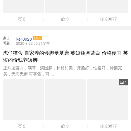
2
0
29077
点击
kell0928
LV.4
重新
2020-8-22 00:21发布
加载
虎仔猫舍 自家养的矮脚曼基康 英短矮脚蓝白 价格便宜 英
短的价钱养矮脚
正八脸蓝白，满背，满围脖，长相甜美，开脸好，性格好，骨架完
美，无病无癣 可零售，可 ...
4
2
0
28877
点击
施一笑
LV.2
重新
2020-6-18 12:48发布
加载
茂名市茂南区新福四路狗吧吧宠物店开业大酬宾
狗吧吧新福店6.18开业特大酬宾！ 一：洗澡、美容6.18折送湿粮一