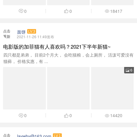
0
0
18417
点击
面饼
LV.3
重新
2021-11-26 11:49发布
加载
电影版的加菲猫有人喜欢吗？2021下半年新猫~
四只都是弟弟， 目前2个月大， 会吃猫粮，会上厕所， 活泼可爱没有
猫藓， 价格实惠，有 ...
6
0
0
14420
点击
laywhy@163.com
LV.1