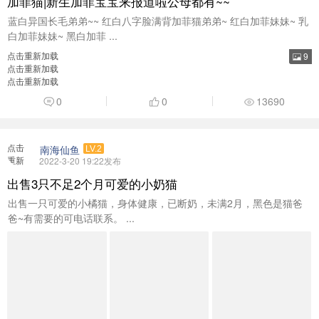
加菲猫|新生加菲宝宝来报道啦公母都有~~
蓝白异国长毛弟弟~~ 红白八字脸满背加菲猫弟弟~ 红白加菲妹妹~ 乳
白加菲妹妹~ 黑白加菲 ...
点击重新加载
9
点击重新加载
点击重新加载
0
0
13690
点击
南海仙鱼
LV.2
重新
2022-3-20 19:22发布
加载
出售3只不足2个月可爱的小奶猫
出售一只可爱的小橘猫，身体健康，已断奶，未满2月，黑色是猫爸
爸~有需要的可电话联系。 ...