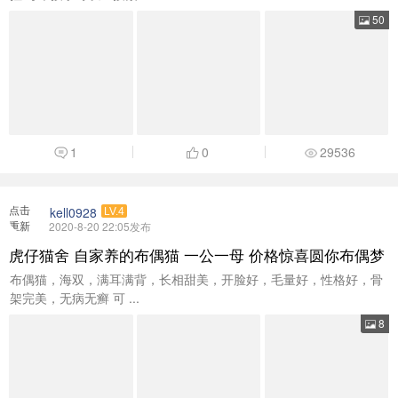
50
1
0
29536
点击
kell0928
LV.4
重新
2020-8-20 22:05发布
加载
虎仔猫舍 自家养的布偶猫 一公一母 价格惊喜圆你布偶梦
布偶猫，海双，满耳满背，长相甜美，开脸好，毛量好，性格好，骨
架完美，无病无癣 可 ...
8