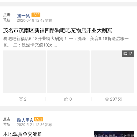
包。 二：洗澡卡充值10次 ...
12
2
0
29759
点击
路人甲A
LV.3
重新
2020-5-21 12:36发布
加载
本地观赏鱼交流群
本地鹦鹉鱼、观赏鱼交流群，欢迎来自天南地北的
鱼友，欢迎各种初入坑的鱼。 1、群主每天在线解
决鱼友 ...
1
0
31139