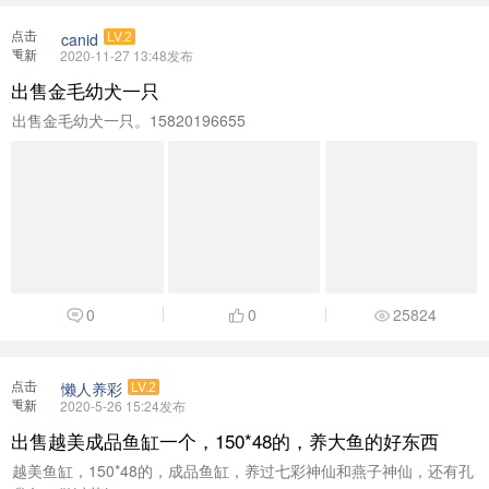
点击
canid
LV.2
重新
2020-11-27 13:48发布
加载
出售金毛幼犬一只
出售金毛幼犬一只。15820196655
0
0
25824
点击
懒人养彩
LV.2
重新
2020-5-26 15:24发布
加载
出售越美成品鱼缸一个，150*48的，养大鱼的好东西
越美鱼缸，150*48的，成品鱼缸，养过七彩神仙和燕子神仙，还有孔