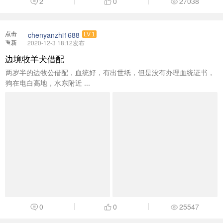
2
0
27038
点击
chenyanzhi1688
LV.1
重新
2020-12-3 18:12发布
加载
边境牧羊犬借配
两岁半的边牧公借配，血统好，有出世纸，但是没有办理血统证书，
狗在电白高地，水东附近 ...
0
0
25547