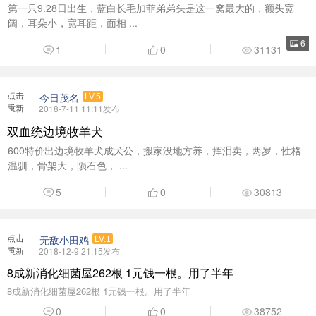
重新
2018-7-11 11:11发布
加载
双血统边境牧羊犬
600特价出边境牧羊犬成犬公，搬家没地方养，挥泪卖，两岁，性格
温驯，骨架大，陨石色， ...
5
0
30813
点击
无敌小田鸡
LV.1
重新
2018-12-9 21:15发布
加载
8成新消化细菌屋262根 1元钱一根。用了半年
8成新消化细菌屋262根 1元钱一根。用了半年
0
0
38752
点击
嗷嗷嗷
LV.3
重新
2018-10-24 19:43发布
加载
出拉布拉多 白色
51天 9个一胎 现在还剩6个 有想法的加我微信发图片 893951903 明