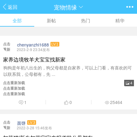
宠物情缘
返回
全部
新帖
热门
精华
点击
chenyanzhi1688
LV.1
重新
2023-2-9 23:34发布
加载
家养边境牧羊犬宝宝找新家
狗狗是年初八出生的，狗父母都是自家养，可以上门看，有喜欢的可
以联系我，公母都有，先 ...
点击重新加载
4
点击重新加载
点击重新加载
1
0
25464
点击
面饼
LV.3
重新
2022-3-28 15:46发布
加载