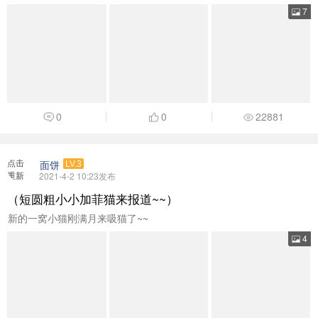
7
0
0
22881
点击
面饼
LV.3
重新
2021-4-2 10:23发布
加载
（短圆粗小小加菲猫来报道~~）
新的一窝小猫刚满月来吸猫了~~
4