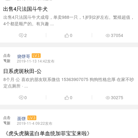
点击
烧饼哥
LV.1
重新
2019-11-13 14:42发布
加载
日系虎斑秋田-公
8个月·公 喜欢的朋友联系微信 15363907075 狗狗性格忠厚·在家不吵
定点厕所 · ...
0
0
30275
点击
面饼
LV.3
重新
2019-11-4 09:22发布
加载
《虎头虎脑蓝白单血统加菲宝宝来啦》
第一只9.28日出生，蓝白长毛加菲弟弟头是这一窝最大的，额头宽
阔，耳朵小，宽耳距，面相 ...
6
1
0
31131
点击
今日茂名
LV.5