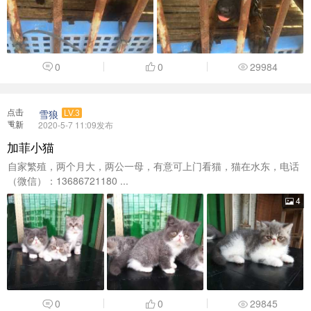
点击
雪狼
LV.3
重新
2020-5-7 11:09发布
加载
加菲小猫
自家繁殖，两个月大，两公一母，有意可上门看猫，猫在水东，电话
（微信）：13686721180 ...
4
0
0
29845
点击
kell0928
LV.4
重新
2019-9-16 01:44发布
加载
《虎仔猫舍》想养猫猫的您先进来看看，品种齐全.
最新出窝的猫猫在尾页更新请往下翻，外地可送货上门。 没有喜欢的