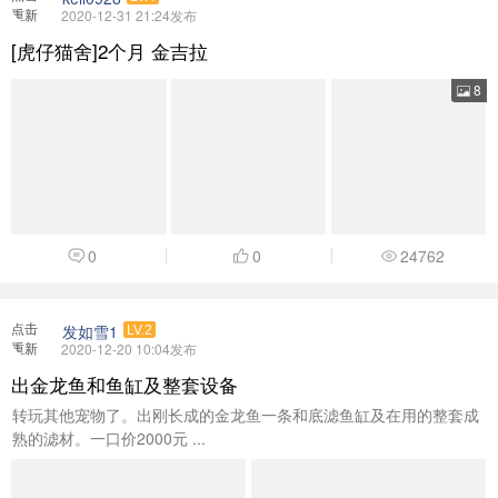
重新
2020-12-31 21:24发布
加载
[虎仔猫舍]2个月 金吉拉
8
0
0
24762
点击
发如雪1
LV.2
重新
2020-12-20 10:04发布
加载
出金龙鱼和鱼缸及整套设备
转玩其他宠物了。出刚长成的金龙鱼一条和底滤鱼缸及在用的整套成
熟的滤材。一口价2000元 ...