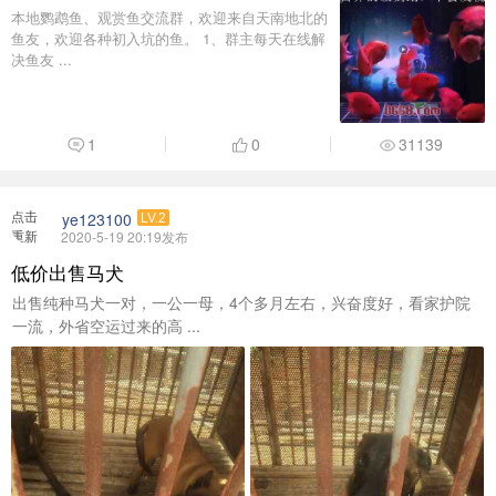
点击
ye123100
LV.2
重新
2020-5-19 20:19发布
加载
低价出售马犬
出售纯种马犬一对，一公一母，4个多月左右，兴奋度好，看家护院
一流，外省空运过来的高 ...
0
0
29984