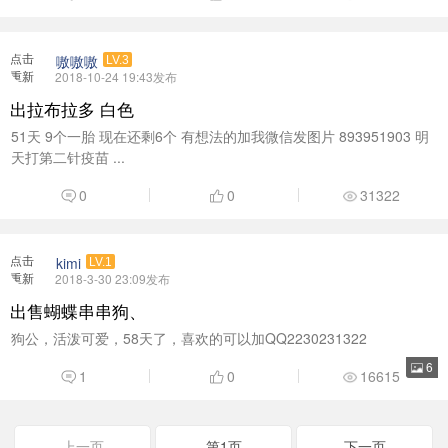
天打第二针疫苗 ...
0
0
31322
点击
kimi
LV.1
重新
2018-3-30 23:09发布
加载
出售蝴蝶串串狗、
狗公，活泼可爱，58天了，喜欢的可以加QQ2230231322
6
1
0
16615
上一页
第1页
下一页