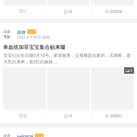
1
0
23026
点击
面饼
LV.3
重新
2020-4-3 09:51发布
加载
单血统加菲宝宝集合贴来囖
宝宝们出生日期3月10号，家里散养，父母都是自家的，无病藓，老
大乳白弟弟，老2红白妹妹 ...
8
2
0
30681
点击
kell0928
LV.4