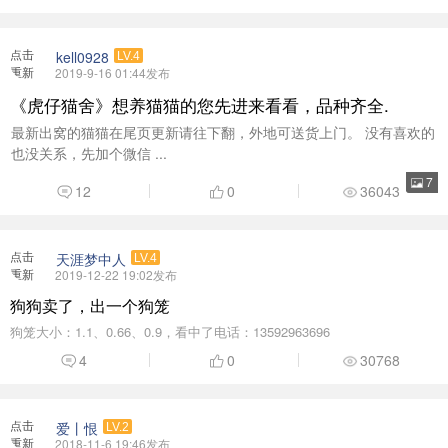
也没关系，先加个微信 ...
7
12
0
36043
点击
天涯梦中人
LV.4
重新
2019-12-22 19:02发布
加载
狗狗卖了，出一个狗笼
狗笼大小：1.1、0.66、0.9，看中了电话：13592963696
4
0
30768
点击
爱丨恨
LV.2
重新
2018-11-6 19:46发布
加载
出售4只法国斗牛犬
出售4只法国斗牛犬成母，单卖988一只，1岁到2岁左右。繁殖超值，
4个都是顺产的。有兴趣 ...
2
0
37054