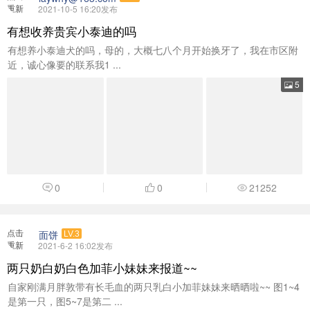
重新
2021-10-5 16:20发布
加载
有想收养贵宾小泰迪的吗
有想养小泰迪犬的吗，母的，大概七八个月开始换牙了，我在市区附
近，诚心像要的联系我1 ...
5
0
0
21252
点击
面饼
LV.3
重新
2021-6-2 16:02发布
加载
两只奶白奶白色加菲小妹妹来报道~~
自家刚满月胖敦带有长毛血的两只乳白小加菲妹妹来晒晒啦~~ 图1~4
是第一只，图5~7是第二 ...