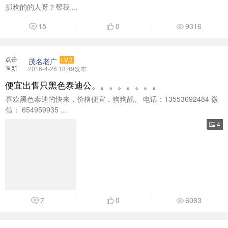
加载
便宜出售只黑色泰迪公。。。。。。。。
喜欢黑色泰迪的快来，价格便宜，狗狗靓。 电话：13553692484 微
信： 654959935 ...
4
7
0
6083
点击
依然6233
LV.1
重新
2016-4-15 16:01发布
加载
送出土狗一只
因本人带孩子，不便再养狗，家里有一只养了两年半的土狗要送人，性别：
女。该宝贝虽然土，但很通人性 ...
9
0
7726
点击
linhaishen
LV.6
重新
2016-3-4 11:28发布
加载
茂名市区出小狗狗，一个月大，超级可爱，有意联系
15626736637