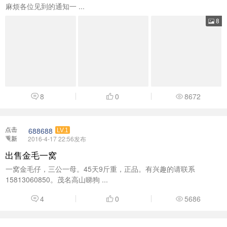
麻烦各位见到的通知一 ...
8
8
0
8672
点击
688688
LV.1
重新
2016-4-17 22:56发布
加载
出售金毛一窝
一窝金毛仔，三公一母。45天9斤重，正品。有兴趣的请联系
15813060850。茂名高山睇狗 ...
4
0
5686