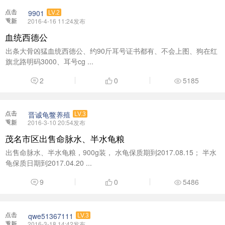
出售命脉水、半水龟粮，900g装， 水龟保质期到2017.08.15； 半水
龟保质日期到2017.04.20 ...
9
0
5486
点击
qwe51367111
LV.3
重新
2016-3-18 14:42发布
加载
猪鼻龟 有人出吗
有没猪鼻龟 收一只 贵的不要
10
0
7449
点击
ding
LV.2
重新
2016-5-11 16:14发布
加载
求领养家里小狗一只。
因为家人不允许养，所以求好心朋友家里或者老家有需要看门的可以
领养回去。 不求环境 ...