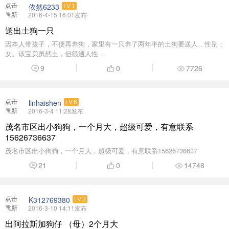
茂名市区出小狗狗，一个月大，超级可爱，有意联系15626736637
21
0
14748
点击
K312769380
LV.3
重新
2016-3-10 14:11发布
加载
出阿拉斯加狗仔 （母）2个月大
出家养阿拉斯加狗仔 （母）2个月大 ，狗在羊角镇 电话13138736792
13
0
8791
点击
茂名老广
LV.3
重新
2016-5-6 12:25发布
加载
便宜出只罗威。。。。
2岁， 公 电话： 1三55三692484
4
5
0
5982