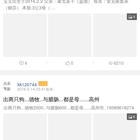
宝宝出生于2016.2.2 父亲：泰戈直子（盖德） 母亲：雷克斯血系
（丽莎） 本胎.3公3母（ ...
4
4
0
6210
点击
kk120744
LV.3
重新
2016-5-14 23:41发布
加载
出两只狗...德牧..与腊肠...都是母......高州
出两只狗...德牧2000..与腊肠600...都是母......高州市..15089618274
6
7
0
5872
点击