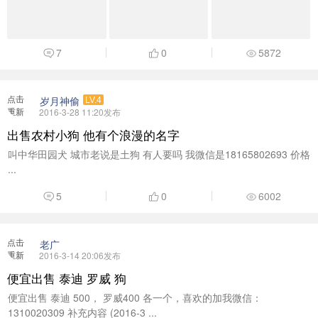
岁月神偷
LV.4
重新
2016-3-28 11:20发布
加载
出售农村小狗 他有个浪漫的名字
叫中华田园犬 城市老说是土狗 有人要吗 我微信是18165802693 价格
...
5
0
6002
点击
老广
重新
2016-3-14 20:06发布
加载
便宜出售 泰迪 罗威 狗
便宜出售 泰迪 500， 罗威400 各一个，喜欢的加我微信：
1310020309 补充内容 (2016-3 ...
8
0
7360
点击
qq1353355919
LV.2
重新
2016-4-7 18:02发布
加载