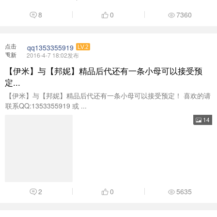
【伊米】与【邦妮】精品后代还有一条小母可以接受预
定...
【伊米】与【邦妮】精品后代还有一条小母可以接受预定！ 喜欢的请
联系QQ:1353355919 或 ...
14
2
0
5635
点击
岁月神偷
LV.4
重新
2016-3-29 09:20发布
加载
我家的鳄鱼龟
怎么办呢 那么便宜
2
0
5849