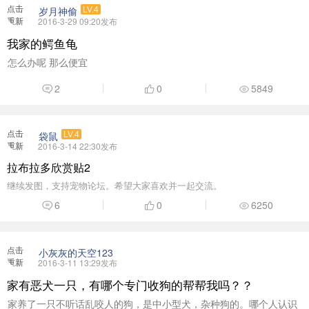
点击
袋鼠
LV.4
重新
2016-3-14 22:30发布
加载
拉布拉多欣赏贴2
继续发图，支持宠物论坛。希望大家喜欢并一起交流。
6
0
6250
点击
小灰灰的天空123
重新
2016-3-11 13:29发布
加载
家有恶犬一只，有哪个专门收狗的帮帮我吗？？
家养了一只不听话乱咬人的狗，是中小型犬，杂种狗的。哪个人认识
抓狗的的人呀？帮我 ...
15
0
9316
点击
茂名老广
LV.3
重新
2016-4-26 18:49发布