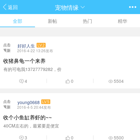
宠物情缘
返回
全部
新帖
热门
精华
点击
好好人生
LV.2
重新
2016-4-22 13:26发布
加载
收猪鼻龟一个来养
有的可电我13727779282，价
4
0
5504
点击
young0668
LV.5
重新
2016-4-5 20:44发布
加载
收个小鱼缸养虾的~~
40CM左右的，最紧要是便宜
3
0
5500