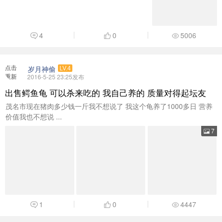
4
0
5006
点击
岁月神偷
LV.4
重新
2016-5-25 23:25发布
加载
出售鳄鱼龟 可以杀来吃的 我自己养的 质量对得起坛友
茂名市现在猪肉多少钱一斤我不想说了 我这个龟养了1000多日 营养
价值我也不想说 ...
7
1
0
4447