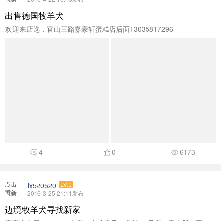
加载
出售德国牧羊犬
欢迎来店选，官山三路嘉豪轩蛋糕店后面13035817296
4
0
6173
点击
lx520520
LV.1
重新
2016-3-25 21:11发布
加载
边境牧羊犬寻找新家