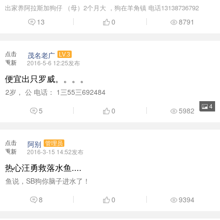
点击
阿别
管理员
重新
2016-3-15 14:52发布
加载
热心汪勇救落水鱼....
鱼说，SB狗你脑子进水了！
8
0
9394
点击
9901
LV.2
重新
2016-4-16 11:24发布
加载
血统西德公
出条大骨凶猛血统西德公、约90斤耳号证书都有、不会上图、狗在红
旗北路明码3000、耳号cg ...
2
0
5185
点击
晋诚龟鳖养殖
LV.3
重新
2016-3-10 20:54发布
加载
茂名市区出售命脉水、半水龟粮