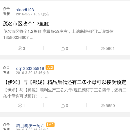
点击
xiaodi123
重新
2016-3-27 15:27发布
加载
茂名市区收个1.2鱼缸
茂名市区收个1.2鱼缸 宽最好59左右，上滤底旅都可以.请微信
13580036607 ...
3
0
5601
点击
qq1353355919
LV.2
重新
2016-3-30 13:46发布
加载
【伊米】与【邦妮】精品后代还有二条小母可以接受预定
【伊米】与【邦妮】顺利生产三公六母(现已预订了三公四母，还有二
条小母狗可以预订）， ...
1
0
5650
点击
猫朋狗友一阿命
LV.2
重新
2016-4-22 16:13发布