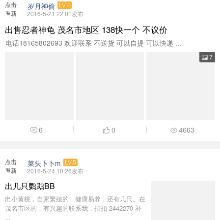
点击
岁月神偷
LV.4
重新
2016-5-21 22:01发布
加载
出售忍者神龟 茂名市地区 138快一个 不议价
电话18165802693 欢迎联系 不送货 可以自提 可以快递 ...
7
6
0
4663
点击
菜头卜卜m
LV.5
重新
2016-5-24 10:26发布
加载
出几只鹦鹉BB
出小黄桃，自家繁殖的，健康易养，还有几只。在
茂名市区的，有兴趣的联系我，扣扣 2442270 补
...