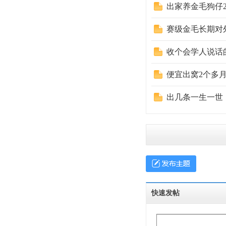
出家养金毛狗仔
赛级金毛长期对
收个会学人说话
便宜出窝2个多
出几条一生一世
快速发帖