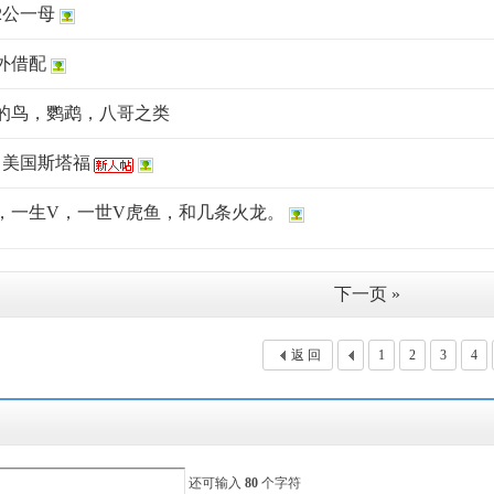
2公一母
外借配
的鸟，鹦鹉，八哥之类
月美国斯塔福
，一生V，一世V虎鱼，和几条火龙。
下一页 »
返 回
1
2
3
4
还可输入
80
个字符