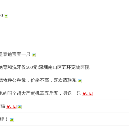
0
送泰迪宝宝一只
绝育和洗牙仅560元!深圳南山区五环宠物医院
年德牧种公种母，价格不高，喜欢请联系
龟的吗？超大产蛋机器五斤五，另送一只
菲猫
萨鲤！