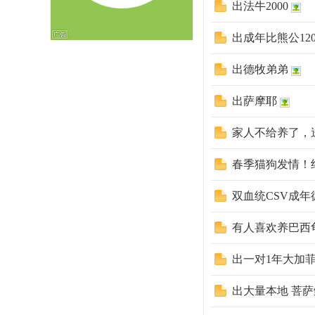
出法牛2000
出成年比熊公120
坛
出德牧弟弟
出萨摩耶
家人不给养了，
春季猫狗发情！
双血统CSV成
有人喜欢养巴西
出一对1年大加
出大量本地 菩