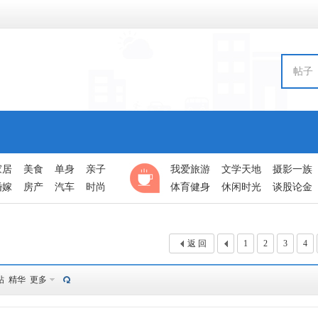
帖子
家居
美食
单身
亲子
我爱旅游
文学天地
摄影一族
婚嫁
房产
汽车
时尚
体育健身
休闲时光
谈股论金
返 回
1
2
3
4
帖
精华
更多