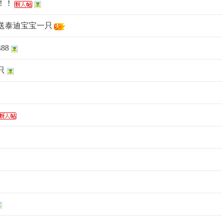
！！
送泰迪宝宝一只
88
只