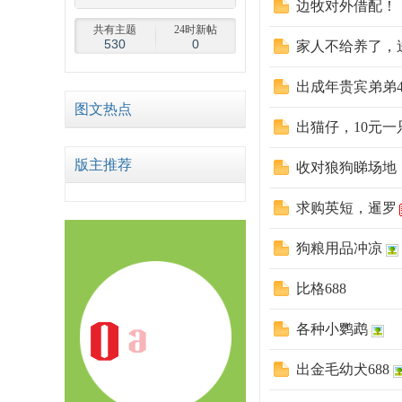
边牧对外借配！
共有主题
24时新帖
530
0
家人不给养了，
出成年贵宾弟弟4
图文热点
出猫仔，10元一
68
版主推荐
收对狼狗睇场地
求购英短，暹罗
狗粮用品冲凉
比格688
论
各种小鹦鹉
出金毛幼犬688