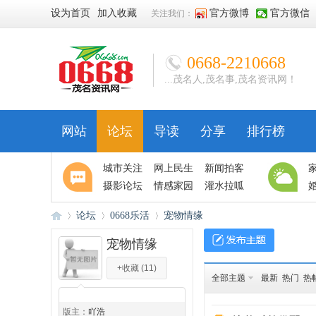
设为首页
加入收藏
官方微博
官方微信
关注我们：
0668-2210668
...茂名人,茂名事,茂名资讯网！
网站
论坛
导读
分享
排行榜
城市关注
网上民生
新闻拍客
摄影论坛
情感家园
灌水拉呱
论坛
0668乐活
宠物情缘
宠物情缘
+收藏
(
11
)
06
»
›
›
全部主题
最新
热门
热
◆
◆
版主：
吖浩