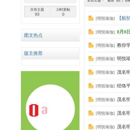
全部主题
最新
热门
热
共有主题
24时新帖
93
0
【航拍
[
明悦瑜伽
]
8月8
[
明悦瑜伽
]
图文热点
68
教你
[
明悦瑜伽
]
版主推荐
明悦瑜伽
[
明悦瑜伽
]
茂名明
[
明悦瑜伽
]
经络
[
明悦瑜伽
]
茂名
论
[
明悦瑜伽
]
茂名明
[
明悦瑜伽
]
茂名
[
明悦瑜伽
]