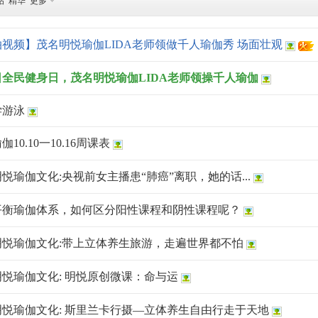
帖
精华
更多
视频】茂名明悦瑜伽LIDA老师领做千人瑜伽秀 场面壮观
日全民健身日，茂名明悦瑜伽LIDA老师领操千人瑜伽
学游泳
10.10一10.16周课表
悦瑜伽文化:央视前女主播患“肺癌”离职，她的话...
平衡瑜伽体系，如何区分阳性课程和阴性课程呢？
明悦瑜伽文化:带上立体养生旅游，走遍世界都不怕
悦瑜伽文化: 明悦原创微课：命与运
明悦瑜伽文化: 斯里兰卡行摄—立体养生自由行走于天地