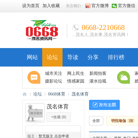
设为首页
加入收藏
官方微博
官方微信
关注我们：
0668-2210668
...茂名人,茂名事,茂名资讯网！
网站
论坛
导读
分享
排行榜
城市关注
网上民生
新闻拍客
摄影论坛
情感家园
灌水拉呱
论坛
0668体育
茂名体育
茂名体育
+收藏
(
8
)
06
»
›
›
全部
明悦瑜伽
18
◆
◆
版主：
暂无版主 点击申请