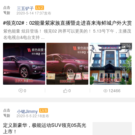
点击
三五铲子
LV.2
重新
2020-5-14 17:37发布
加载
#领克02#：02能量紫家族直播暨走进喜来海鲜城户外大赏
紫色能量 炫目登场！ 领克02 跨界可以更美的！ 5.13号下午，主播茂
名电视台&电台支持 ...
30
0
0
12466
点击
小铭Jimmy
LV.6
重新
2020-5-5 22:18发布
加载
定义新豪华，极能运动SUV领克05高光
上市！