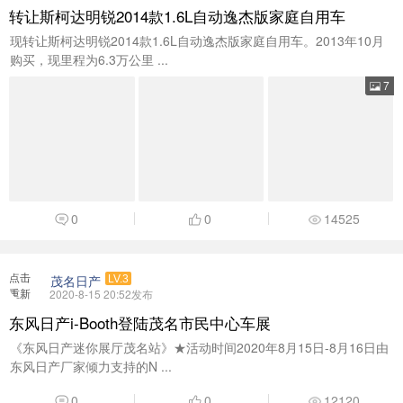
加载
转让斯柯达明锐2014款1.6L自动逸杰版家庭自用车
现转让斯柯达明锐2014款1.6L自动逸杰版家庭自用车。2013年10月
购买，现里程为6.3万公里 ...
7
0
0
14525
点击
茂名日产
LV.3
重新
2020-8-15 20:52发布
加载
东风日产i-Booth登陆茂名市民中心车展
《东风日产迷你展厅茂名站》★活动时间2020年8月15日-8月16日由
东风日产厂家倾力支持的N ...
0
0
12120