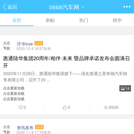
0668汽车网
返回
全部
新帖
热门
精华
点击
涳“8!ove
LV.5
重新
2020-12-4 16:37发布
加载
惠通陆华集团20周年/相伴·未来 暨品牌承诺发布会圆满召
开
2020年11月28日，惠通陆华集团旗下——茂名惠通之星奔驰汽车销
售有限公司，召开了20 ...
点击重新加载
14
点击重新加载
点击重新加载
0
0
8936
点击
资讯发布
LV.6
重新
2020-11-8 17:16发布