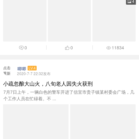
4
0
0
11834
点击
唧唧
LV.4
重新
2020-7-7 22:32发布
加载
小疏忽酿大山火，八旬老人因失火获刑
7月7日上午，一辆白色的警车开进了信宜市贵子镇某村委会广场，几
个工作人员在忙碌着。不 ...