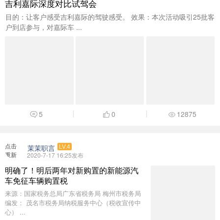
吉利嘉际深度对比试驾会
目的：让客户感受吉利嘉际的驾驶感受。 效果：本次活动吸引25批客
户到店参与，对嘉际车 ...
5
0
12875
点击
茉茉职言
LV.4
重新
2020-7-17 16:25发布
加载
明确了！明后两年对新购置的新能源汽
车免征车辆购置税
来源：国家税务总局广东省税务局 梅州市税务局
编发： 茂名市税务局纳税服务中心（税收宣传中
心） ...