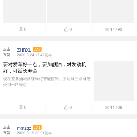
0
0
14792
点击
ZHRXL
LV.2
重新
2020-8-24 17:47发布
加载
要对爱车好一点，要加靓油，对发动机
好，可延长寿命
现在整条油城路红绿灯智能控制，去油城三路可感
受到一路绿灯
0
0
11766
点击
mmzqz
LV.1
重新
2020-8-19 22:21发布