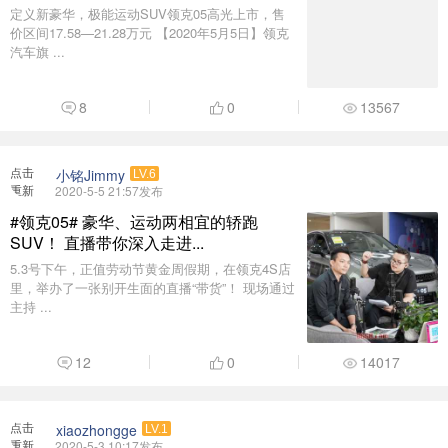
定义新豪华，极能运动SUV领克05高光上市，售
价区间17.58—21.28万元 【2020年5月5日】领克
汽车旗 ...
8
0
13567
点击
小铭Jimmy
LV.6
重新
2020-5-5 21:57发布
加载
#领克05# 豪华、运动两相宜的轿跑
SUV！ 直播带你深入走进...
5.3号下午，正值劳动节黄金周假期，在领克4S店
里，举办了一张别开生面的直播“带货”！ 现场通过
主持 ...
12
0
14017
点击
xiaozhongge
LV.1
重新
2020-5-3 10:17发布