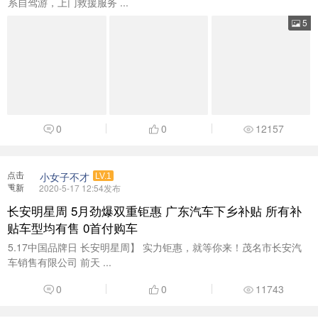
系自驾游，上门救援服务 ...
5
0
0
12157
点击
小女子不才
LV.1
重新
2020-5-17 12:54发布
加载
长安明星周 5月劲爆双重钜惠 广东汽车下乡补贴 所有补
贴车型均有售 0首付购车
5.17中国品牌日 长安明星周】 实力钜惠，就等你来！茂名市长安汽
车销售有限公司 前天 ...
0
0
11743