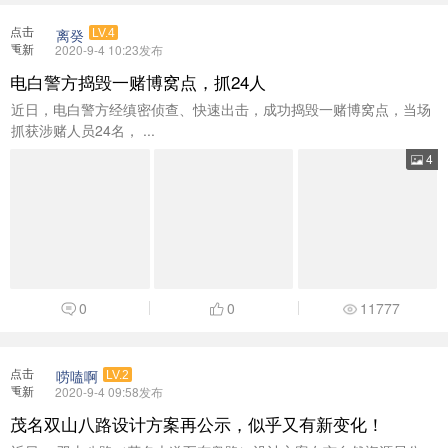
点击
离癸
LV.4
重新
2020-9-4 10:23发布
加载
电白警方捣毁一赌博窝点，抓24人
​​近日，电白警方经缜密侦查、快速出击，成功捣毁一赌博窝点，当场
抓获涉赌人员24名， ...
4
0
0
11777
点击
唠嗑啊
LV.2
重新
2020-9-4 09:58发布
加载
茂名双山八路设计方案再公示，似乎又有新变化！