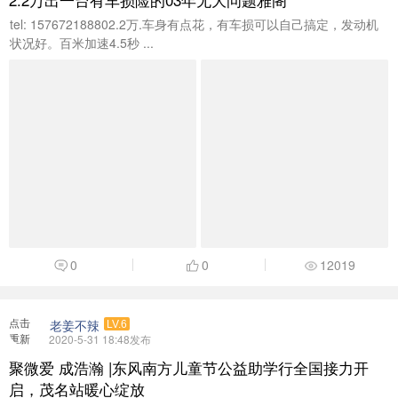
tel: 157672188802.2万.车身有点花，有车损可以自己搞定，发动机
状况好。百米加速4.5秒 ...
0
0
12019
点击
老姜不辣
LV.6
重新
2020-5-31 18:48发布
加载
聚微爱 成浩瀚 |东风南方儿童节公益助学行全国接力开
启，茂名站暖心绽放