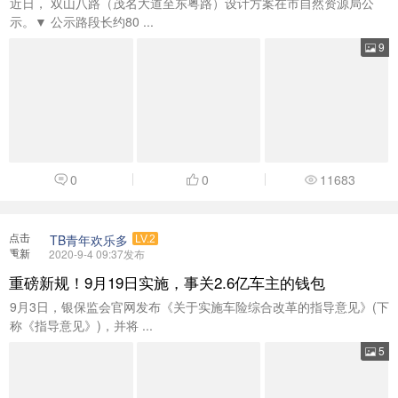
近日， 双山八路（茂名大道至东粤路）设计方案在市自然资源局公
示。▼ 公示路段长约80 ...
9
0
0
11683
点击
TB青年欢乐多
LV.2
重新
2020-9-4 09:37发布
加载
重磅新规！9月19日实施，事关2.6亿车主的钱包
9月3日，银保监会官网发布《关于实施车险综合改革的指导意见》(下
称《指导意见》)，并将 ...
5