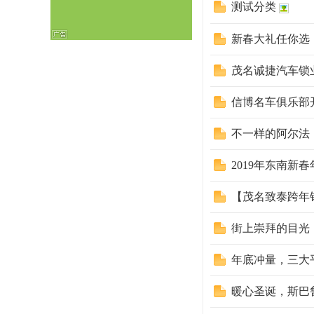
测试分类
新春大礼任你选
坛
茂名诚捷汽车锁业
信博名车俱乐部
不一样的阿尔法
2019年东南新
【茂名致泰跨年
街上崇拜的目光
年底冲量，三大平
暖心圣诞，斯巴