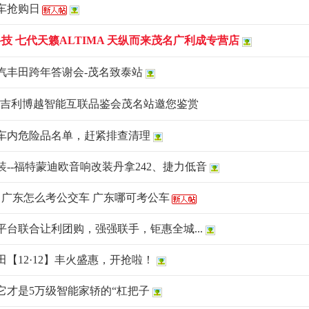
供车抢购日
行科技 七代天籁ALTIMA 天纵而来茂名广利成专营店
一汽丰田跨年答谢会-茂名致泰站
8款吉利博越智能互联品鉴会茂名站邀您鉴赏
车内危险品名单，赶紧排查清理
--福特蒙迪欧音响改装丹拿242、捷力低音
 广东怎么考公交车 广东哪可考公车
台联合让利团购，强强联手，钜惠全城...
【12·12】丰火盛惠，开抢啦！
它才是5万级智能家轿的“杠把子