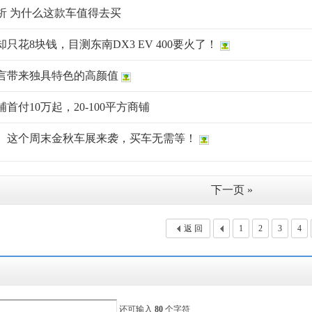
分析 为什么这款车值得去买
只花8块钱，目测东南DX3 EV 400要火了！
言带来独具特色的高颜值
首付10万起，20-100平方商铺
】这个周末金秋车展来袭，买车无需等！
下一页 »
返 回
1
2
3
4
还可输入
80
个字符