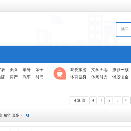
帖子
家居
美食
单身
亲子
我爱旅游
文学天地
摄影一族
婚嫁
房产
汽车
时尚
体育健身
休闲时光
谈股论金
返 回
1
2
3
4
帖
精华
更多