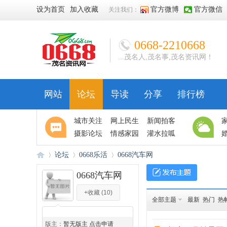
设为首页
加入收藏
官方微博
官方微信
关注我们：
0668-2210668
...茂名人,茂名事,茂名资讯网！
网站
论坛
导读
分享
排行榜
城市关注
网上民生
新闻拍客
摄影论坛
情感家园
灌水拉呱
论坛
0668乐活
0668汽车网
0668汽车网
+收藏
(
10
)
06
»
›
›
全部主题
最新
热门
热
◆
◆
版主：
暂无版主 点击申请