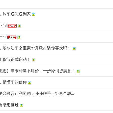
，购车送礼送到家
4S
开业
，埃尔法车之宝豪华升级改装你喜欢吗？
春年货节正式启动！
钜惠】年末冲量不讲价，一步降到您满意！
，是懂车的信仰
台联合让利团购，强强联手，钜惠全城...
鲁陪您度过