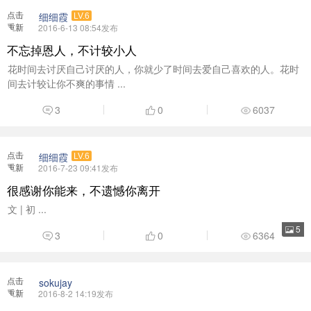
点击
细细霞
LV.6
重新
2016-6-13 08:54发布
加载
不忘掉恩人，不计较小人
花时间去讨厌自己讨厌的人，你就少了时间去爱自己喜欢的人。花时
间去计较让你不爽的事情 ...
3
0
6037
点击
细细霞
LV.6
重新
2016-7-23 09:41发布
加载
很感谢你能来，不遗憾你离开
文 | 初 ...
5
3
0
6364
点击
sokujay
重新
2016-8-2 14:19发布
加载