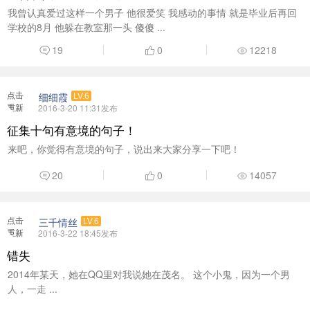
我曾认真爱过这样一个男子 他很爱笑 我感动的事情 就是毕业后再回
学校的8月 他躲在教室那一头 傻傻 ...
19
0
12218
点击
细细霞
LV.6
重新
2016-3-20 11:31发布
加载
征集十句有意境的句子！
来吧，你觉得有意境的句子，说出来大家分享一下吧！
20
0
14057
点击
三千情丝
LV.6
重新
2016-3-22 18:45发布
加载
错失
2014年某天，她在QQ里对我说她在茂名。 这个小鬼，因为一个男
人，一走 ...