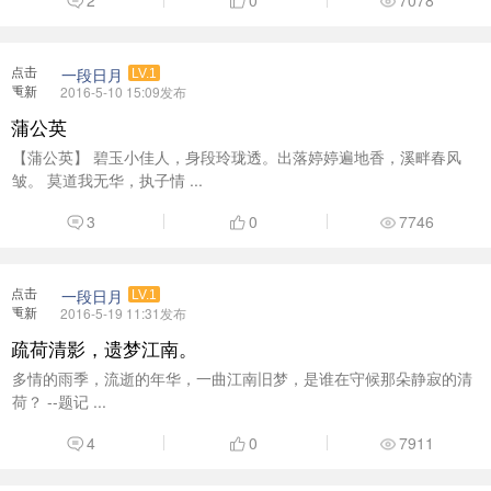
2
0
7078
点击
一段日月
LV.1
重新
2016-5-10 15:09发布
加载
蒲公英
【蒲公英】 碧玉小佳人，身段玲珑透。出落婷婷遍地香，溪畔春风
皱。 莫道我无华，执子情 ...
3
0
7746
点击
一段日月
LV.1
重新
2016-5-19 11:31发布
加载
疏荷清影，遗梦江南。
多情的雨季，流逝的年华，一曲江南旧梦，是谁在守候那朵静寂的清
荷？ --题记 ...
4
0
7911