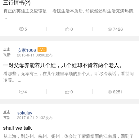
三行情书(2)
真正的英雄主义应该是： 看破生活本质后, 却依然还对生活充满热情.
...
5
0
7426
点击
安家1006
LV.5
重新
2016-8-11 00:00发布
加载
一对父母养能养几个娃，几个娃却不肯养两个老人。
看那些，无孝有三，在几个娃里孝顺的那个人。听尽冷漠话，看世间
冷暖。 ...
4
0
6251
点击
sokujay
重新
2017-6-21 21:32发布
加载
shall we talk
从上海，到苏州、杭州、扬州，体会过了蒙蒙烟雨的江南后，回到了