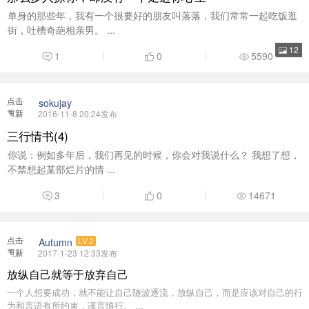
单身的那些年，我有一个很要好的朋友叫落落，我们常常一起吃饭逛
街，吐槽奇葩相亲男。 ...
12
1
0
5590
点击
sokujay
重新
2016-11-8 20:24发布
加载
三行情书(4)
你说：例如多年后，我们再见的时候，你会对我说什么？ 我想了想，
不禁想起某部烂片的情 ...
3
0
14671
点击
Autumn
LV.2
重新
2017-1-23 12:33发布
加载
放纵自己就等于放弃自己
一个人想要成功，就不能让自己随波逐流，放纵自己，而是应该对自己的行
为和言语有所约束，谨言慎行。 ...