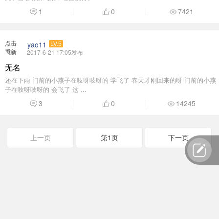
1
0
7421
点击
yao11
LV.5
重新
2017-6-21 17:05发布
加载
无名
还在下雨 门前的小燕子在吱呀吱呀的 学飞了 春天才刚回来的呀 门前的小燕
子在吱呀吱呀的 会飞了 这 ...
3
0
14245
上一页
第1页
下一页