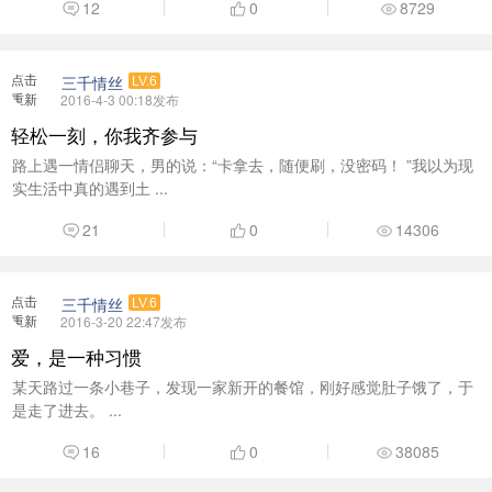
12
0
8729
点击
三千情丝
LV.6
重新
2016-4-3 00:18发布
加载
轻松一刻，你我齐参与
路上遇一情侣聊天，男的说：“卡拿去，随便刷，没密码！ ”我以为现
实生活中真的遇到土 ...
21
0
14306
点击
三千情丝
LV.6
重新
2016-3-20 22:47发布
加载
爱，是一种习惯
某天路过一条小巷子，发现一家新开的餐馆，刚好感觉肚子饿了，于
是走了进去。 ...
16
0
38085