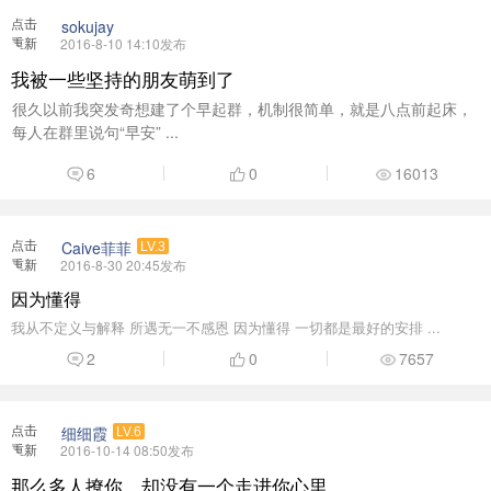
点击
sokujay
重新
2016-8-10 14:10发布
加载
我被一些坚持的朋友萌到了
很久以前我突发奇想建了个早起群，机制很简单，就是八点前起床，
每人在群里说句“早安” ...
6
0
16013
点击
Caive菲菲
LV.3
重新
2016-8-30 20:45发布
加载
因为懂得
我从不定义与解释 所遇无一不感恩 因为懂得 一切都是最好的安排 ...
2
0
7657
点击
细细霞
LV.6
重新
2016-10-14 08:50发布
加载
那么多人撩你，却没有一个走进你心里