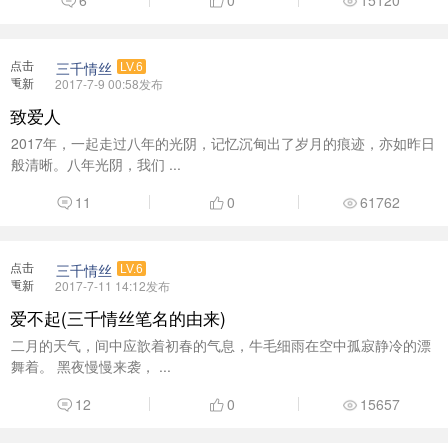
6
0
15120
点击
三千情丝
LV.6
重新
2017-7-9 00:58发布
加载
致爱人
2017年，一起走过八年的光阴，记忆沉甸出了岁月的痕迹，亦如昨日
般清晰。八年光阴，我们 ...
11
0
61762
点击
三千情丝
LV.6
重新
2017-7-11 14:12发布
加载
爱不起(三千情丝笔名的由来)
二月的天气，间中应歆着初春的气息，牛毛细雨在空中孤寂静冷的漂
舞着。 黑夜慢慢来袭， ...
12
0
15657