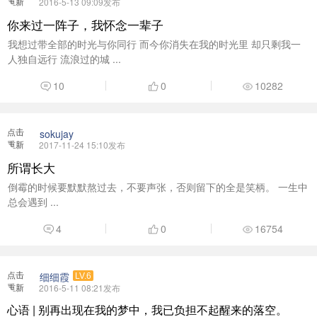
重新
2016-5-13 09:09发布
加载
你来过一阵子，我怀念一辈子
我想过带全部的时光与你同行 而今你消失在我的时光里 却只剩我一
人独自远行 流浪过的城 ...
10
0
10282
点击
sokujay
重新
2017-11-24 15:10发布
加载
所谓长大
倒霉的时候要默默熬过去，不要声张，否则留下的全是笑柄。 一生中
总会遇到 ...
4
0
16754
点击
细细霞
LV.6
重新
2016-5-11 08:21发布
加载
心语 | 别再出现在我的梦中，我已负担不起醒来的落空。