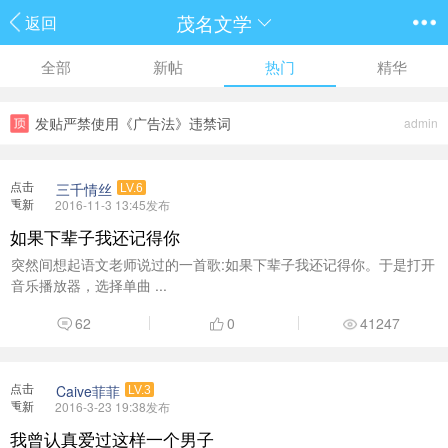
茂名文学
返回
全部
新帖
热门
精华
发贴严禁使用《广告法》违禁词
admin
点击
三千情丝
LV.6
重新
2016-11-3 13:45发布
加载
如果下辈子我还记得你
突然间想起语文老师说过的一首歌:如果下辈子我还记得你。于是打开
音乐播放器，选择单曲 ...
62
0
41247
点击
Caive菲菲
LV.3
重新
2016-3-23 19:38发布
加载
我曾认真爱过这样一个男子