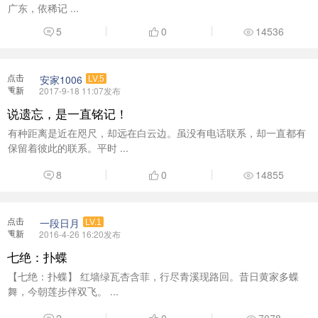
广东，依稀记 ...
5
0
14536
点击
安家1006
LV.5
重新
2017-9-18 11:07发布
加载
说遗忘，是一直铭记！
有种距离是近在咫尺，却远在白云边。虽没有电话联系，却一直都有
保留着彼此的联系。平时 ...
8
0
14855
点击
一段日月
LV.1
重新
2016-4-26 16:20发布
加载
七绝：扑蝶
【七绝：扑蝶】 红墙绿瓦杏含菲，行尽青溪现路回。昔日黄家多蝶
舞，今朝莲步伴双飞。 ...