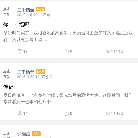
点击
三千情丝
LV.6
重新
2016-4-6 00:44发布
加载
你，幸福吗
早段时间买了一双很喜欢的高跟鞋，因为当时去逛了好久才遇见这双
鞋，所以有点喜出望 ...
17
0
11113
点击
三千情丝
LV.6
重新
2016-3-30 13:37发布
加载
伴侣
夏日的茂名，七点多的时候，阳光灿烂的洒满大地。这段时间，我们
常常看到一位年约七八十 ...
14
0
11470
点击
细细霞
LV.6