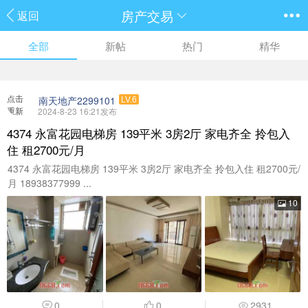
房产交易
返回
全部
新帖
热门
精华
点击
南天地产2299101
LV.6
重新
2024-8-23 16:21发布
加载
4374 永富花园电梯房 139平米 3房2厅 家电齐全 拎包入
住 租2700元/月
4374 永富花园电梯房 139平米 3房2厅 家电齐全 拎包入住 租2700元/
月 18938377999 ...
10
0
0
2931