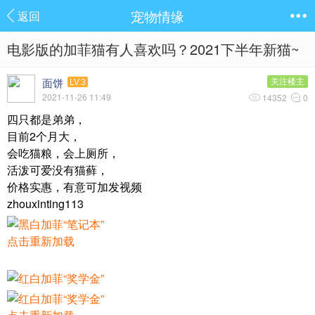
宠物情缘
返回
电影版的加菲猫有人喜欢吗？2021下半年新猫~
面饼
关注楼主
LV.3
2021-11-26 11:49
14352
0
四只都是弟弟，
目前2个月大，
会吃猫粮，会上厕所，
活泼可爱没有猫藓，
价格实惠，有意可加发视频
zhouxinting113
点击重新加载