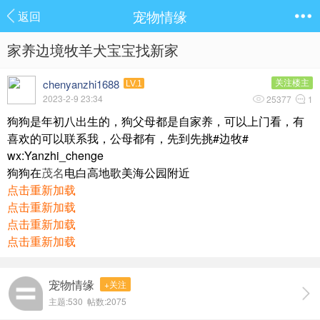
宠物情缘
返回
家养边境牧羊犬宝宝找新家
chenyanzhi1688
关注楼主
LV.1
2023-2-9 23:34
25377
1
狗狗是年初八出生的，狗父母都是自家养，可以上门看，有
喜欢的可以联系我，公母都有，先到先挑#边牧#
wx:Yanzhi_chenge
狗狗在
茂名
电白高地歌美海公园附近
点击重新加载
点击重新加载
点击重新加载
点击重新加载
宠物情缘
+关注
主题:530 帖数:2075