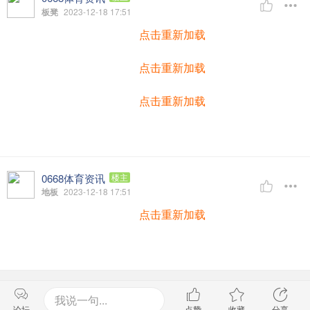
板凳
2023-12-18 17:51
点击重新加载
点击重新加载
点击重新加载
0668体育资讯
楼主
地板
2023-12-18 17:51
点击重新加载
我说一句...
论坛
点赞
收藏
分享