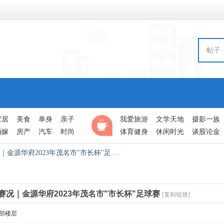
帖子
家居
美食
单身
亲子
我爱旅游
文学天地
摄影一族
婚嫁
房产
汽车
时尚
体育健身
休闲时光
谈股论金
源华府2023年茂名市"市长杯"足 ...
况｜金源华府2023年茂名市"市长杯"足球赛
[复制链接]
部楼层