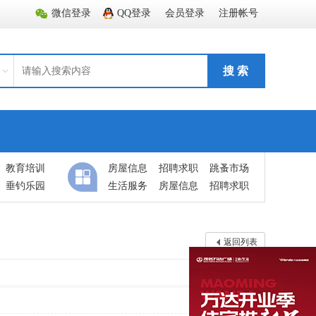
微信登录
QQ登录
会员登录
注册帐号
搜 索
教育培训
房屋信息
招聘求职
跳蚤市场
垂钓乐园
生活服务
房屋信息
招聘求职
返回列表