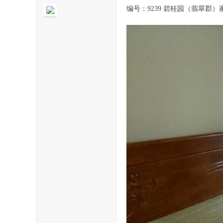
编号：9239 碧桂园（翡翠郡）家电齐
68
论