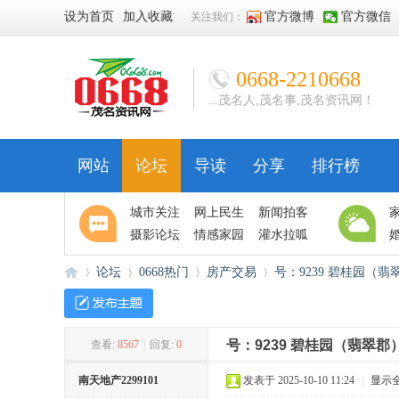
设为首页
加入收藏
官方微博
官方微信
关注我们：
0668-2210668
...茂名人,茂名事,茂名资讯网！
网站
论坛
导读
分享
排行榜
城市关注
网上民生
新闻拍客
摄影论坛
情感家园
灌水拉呱
论坛
0668热门
房产交易
号：9239 碧桂园（翡翠
号：9239 碧桂园（翡翠郡）
查看:
8567
|
回复:
0
06
»
›
›
›
南天地产2299101
发表于 2025-10-10 11:24
|
显示