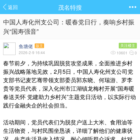
茂名特搜
返回
中国人寿化州支公司：暖春党日行，奏响乡村振
兴“国寿强音”
鱼塘佬
关注楼主
版主
2026-2-9 16:44
10601
0
春节前夕，为持续巩固脱贫攻坚成果，全面推进乡村
振兴战略落地见效，2月5日，中国人寿化州支公司党
支部书记麦艺骞带领支部委员郭东晓、何瑞游、罗李
贵等党员代表，深入化州市江湖镇龙梅村开展“国寿暖
春送关怀 党建助力乡村兴”主题党日活动，以实际行动
践行金融央企的社会担当。
活动期间，党员代表们为脱贫户送上大米、食用油等
生活物资，与村民围坐恳谈，详细了解他们的健康状
况、生产生活及收入情况，耐心倾听群众诉求。针对