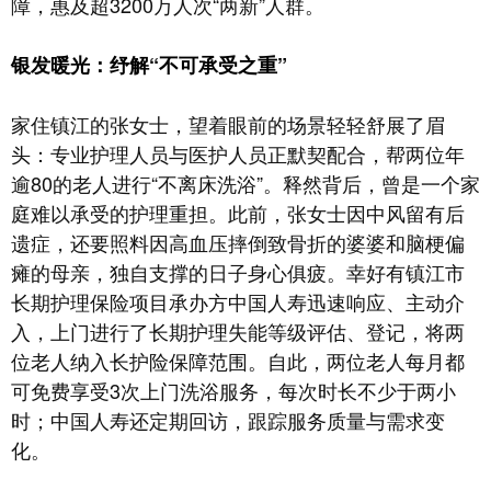
障，惠及超3200万人次“两新”人群。
银发暖光：纾解“不可承受之重”
家住镇江的张女士，望着眼前的场景轻轻舒展了眉
头：专业护理人员与医护人员正默契配合，帮两位年
逾80的老人进行“不离床洗浴”。释然背后，曾是一个家
庭难以承受的护理重担。此前，张女士因中风留有后
遗症，还要照料因高血压摔倒致骨折的婆婆和脑梗偏
瘫的母亲，独自支撑的日子身心俱疲。幸好有镇江市
长期护理保险项目承办方中国人寿迅速响应、主动介
入，上门进行了长期护理失能等级评估、登记，将两
位老人纳入长护险保障范围。自此，两位老人每月都
可免费享受3次上门洗浴服务，每次时长不少于两小
时；中国人寿还定期回访，跟踪服务质量与需求变
化。