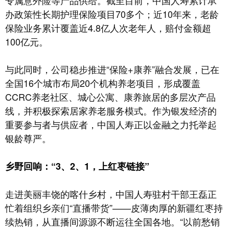
办政策性长期护理保险项目70多个；近10年来，老龄
保险业务累计覆盖近4.8亿人次老年人，赔付金额超
100亿元。
与此同时，公司稳步推进“保险+康养”融合发展，已在
全国16个城市布局20个机构养老项目，形成覆盖
CCRC养老社区、城心公寓、康养旅居的多层次产品
线，并积极探索居家养老服务模式。作为银发经济的
重要参与者与供应者，中国人寿正以金融之力托举起
银龄尊严。
乡野回响：“3、2、1，上红枣链接”
走进美丽丰饶的喀什乡村，中国人寿驻村干部王磊正
忙着组织乡亲们“直播带货”——皮薄肉厚的新疆红枣持
续热销，从直播间源源不断运往全国各地。“以前愁销