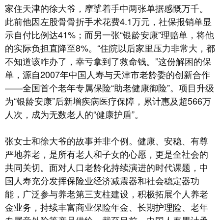
家住天津的徐大爷，摩挲着手中两张单据感慨万千。
此前他因左股骨骨折手术花费4.1万元，社保报销单显
示自付比例达41%；而另一张“银龄安康”理赔单，将他
的实际负担直降至8%。“住院以后家里压力非常大，都
不知道该咋办了，幸亏拿到了救命钱。”这份解困的保
单，源自2007年中国人寿与天津市老龄委的创新合作
——全国首个老年专属保险“助老健康御险”。项目升级
为“银龄安康”后新增疾病医疗保障，累计惠及超566万
人次，成为无数老人的“健康护盾”。
张女士和徐大爷的故事并非个例。健康、安稳、有尊
严地养老，是所有老人和子女的心愿，更是全社会的
共同关切。面对人口老龄化持续演进的时代课题，中
国人寿充分发挥保险业经济减震器和社会稳定器功
能，广泛参与养老第三支柱建设，积极拓展个人养老
金业务，持续丰富商业保险年金、长期护理险、老年
专属意外险等产品供给。截至目前，中国人寿累计承