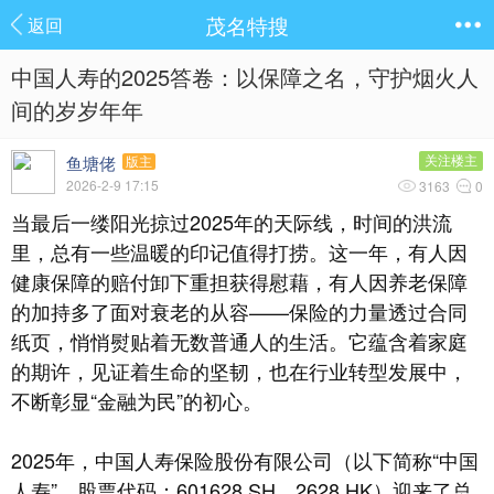
茂名特搜
返回
中国人寿的2025答卷：以保障之名，守护烟火人
间的岁岁年年
鱼塘佬
关注楼主
版主
2026-2-9 17:15
3163
0
当最后一缕阳光掠过2025年的天际线，时间的洪流
里，总有一些温暖的印记值得打捞。这一年，有人因
健康保障的赔付卸下重担获得慰藉，有人因养老保障
的加持多了面对衰老的从容——保险的力量透过合同
纸页，悄悄熨贴着无数普通人的生活。它蕴含着家庭
的期许，见证着生命的坚韧，也在行业转型发展中，
不断彰显“金融为民”的初心。
2025年，中国人寿保险股份有限公司（以下简称“中国
人寿”，股票代码：601628.SH，2628.HK）迎来了总