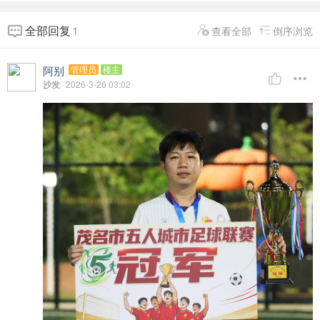
全部回复
1
查看全部
倒序浏览
阿别
管理员
楼主
沙发
2026-3-26 03:02