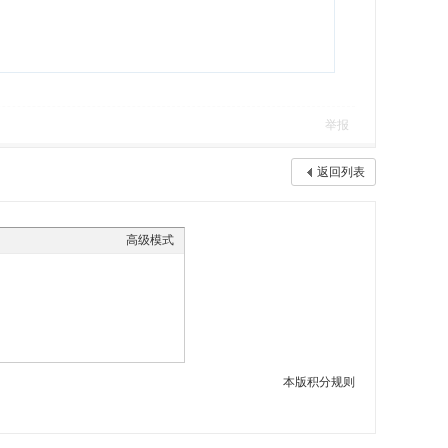
举报
返回列表
高级模式
本版积分规则