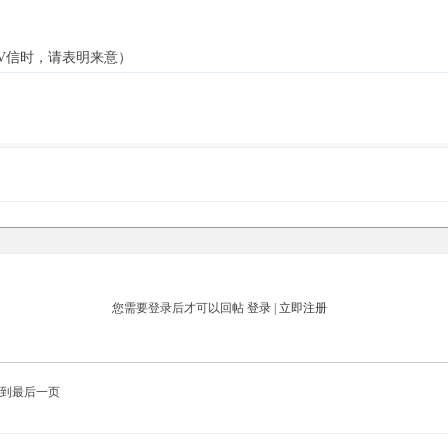
添加V信时，请表明来意）
您需要登录后才可以回帖
登录
|
立即注册
到最后一页