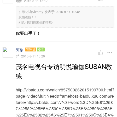
地板
2016-8-11 15:17
小铭Jimmy 发表于 2016-8-11 12:42
引用:
航拍震撼！！！！
别总~我们也来搞航拍吧~
你要出手了！
阿别
管理员
楼主
#
5
2016-8-11 15:20
茂名电视台专访明悦瑜伽SUSAN教
练
http://v.baidu.com/watch/857500262015199700.html?
page=videoMultiNeed&framehost=baidu.ku6.com&re
ferer=http://v.baidu.com/v%3Fword%3D%25E8%258
C%2582%25E5%2590%258D%25E6%2598%258E
%25E6%2582%25A6%25E7%2591%259C%25E4%