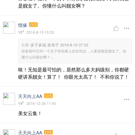
是靓女了。你懂什么叫靓女啊？
惜缘
LV.5
#
13
2016-8-15 15:33
多子多福 发表于 2016-8-15 07:33
引用:
你拿相中任何一个女子和你家人的女性比，人家就都是靓女了。你
懂什么叫靓女啊？ ...
唉！无知是最可怕的，居然那么多大妈级别，你都硬
硬讲系靓女！算了！ 你眼光太高了！ 不和你说了！
天天向上AA
LV.5
#
14
2016-12-26 11:40
美女云集！
天天向上AA
LV.5