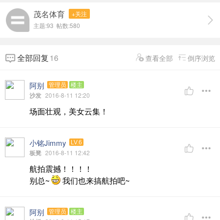
茂名体育
+关注
主题:93 帖数:580
全部回复
16
查看全部
倒序浏览
阿别
管理员
楼主
沙发
2016-8-11 12:20
场面壮观，美女云集！
小铭Jimmy
LV.6
板凳
2016-8-11 12:42
航拍震撼！！！！
别总~
我们也来搞航拍吧~
阿别
管理员
楼主