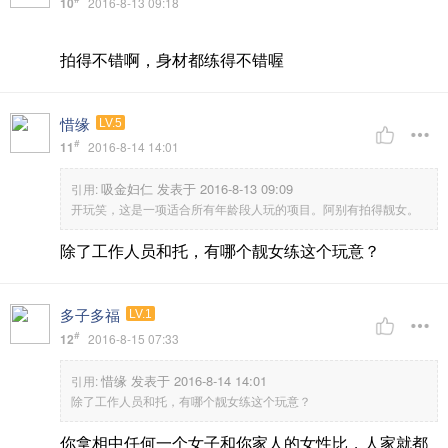
10
2016-8-13 09:18
拍得不错啊，身材都练得不错喔
惜缘
LV.5
#
11
2016-8-14 14:01
吸金妇仁 发表于 2016-8-13 09:09
引用:
开玩笑，这是一项适合所有年龄段人玩的项目。阿别有拍得靓女。
除了工作人员和托，有哪个靓女练这个玩意？
多子多福
LV.1
#
12
2016-8-15 07:33
惜缘 发表于 2016-8-14 14:01
引用:
除了工作人员和托，有哪个靓女练这个玩意？
你拿相中任何一个女子和你家人的女性比，人家就都