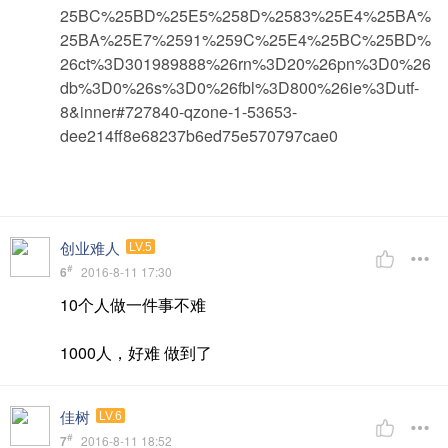
25BC%25BD%25E5%258D%2583%25E4%25BA%
25BA%25E7%2591%259C%25E4%25BC%25BD%
26ct%3D301989888%26rn%3D20%26pn%3D0%26
db%3D0%26s%3D0%26fbl%3D800%26ie%3Dutf-
8&inner#727840-qzone-1-53653-
dee214ff8e68237b6ed75e570797cae0
创业难人
LV.5
#
6
2016-8-11 17:30
10个人做一件事不难
1000人，好难 做到了
佳树
LV.6
#
7
2016-8-11 18:52