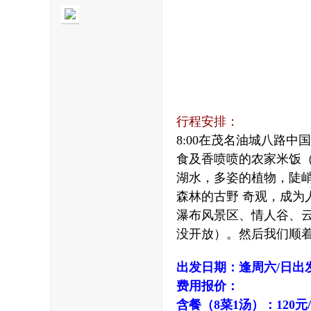
68
行程安排：
8:00在茂名油城八路
食及香喷喷的农家米饭（
湖水，多姿的植物，陡
森林的古野 奇观，成
瀑布风景区、情人谷、
没开放）。然后我们顺
论
出发日期：
逢周六/日出
费用报价：
含餐（8菜1汤）：
120元