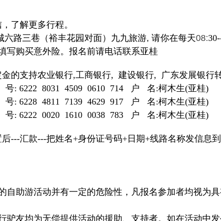
信，了解更多行程。
城六路三巷
（裕丰花园对面）
九九旅游,
请你在每天
08:
30-
填写购买意外险
。报名前请电话联系亚桂
定金的支持农业银行
,
工商银行
,
建设银行
,
广东发展银行
号
: 6222 8031 4509 0610 714
户
名
:
柯木生
(
亚桂
)
号
: 6228 4811 7139 4629 917
户
名
:
柯木生
(
亚桂
)
号
: 6222 0020 1610 0038 783
户
名
:
柯木生
(
亚桂
)
置后
---
汇款
---
把姓名
+
身份证号码
+
日期
+
线路名称发信息到
质的自助游活动并有一定的危险性，凡报名参加者均视为
同行驴友均为无偿提供活动的援助、支持者。如在活动中