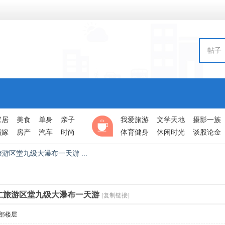
帖子
家居
美食
单身
亲子
我爱旅游
文学天地
摄影一族
婚嫁
房产
汽车
时尚
体育健身
休闲时光
谈股论金
仁旅游区堂九级大瀑布一天游 ...
流佰仁旅游区堂九级大瀑布一天游
[复制链接]
部楼层