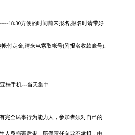
-----18:30
方便的时间前来报名
,
报名时请带好
转帐付定金
,
请来电索取帐号
(
附报名收款账号
).
亚桂手机
---
当天集中
具有完全民事行为能力人，参加者须对自己的
发生人身损害后果，赔偿责任向导不承担，由