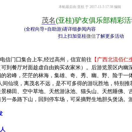
本帖最后由 亚桂 于 2017-11-5 17:38 编辑
茂名
(亚桂)驴友俱乐部精彩活
(全程向导+自助游)请详细参阅内容
扫上扫加亚桂
微信
了解更多活动
中国电信门囗集合上车,经过高州，信宜
前往
【广西北流佰仁
可到餐厅对面趁虚自由购买农家米）。后游览景区内幽深的
峭的岩峰，茫茫的林海，集雄、奇、秀、幽、野、险于一
为人间仙境，离茂名不远，是不可多得的游玩胜地，特别推
云景梯田、空中草地、天然游泳池、猫头山、天然睡佛、
着另一条路下山，回到停车场，可采摘野生地胆头煲汤。
发
/人