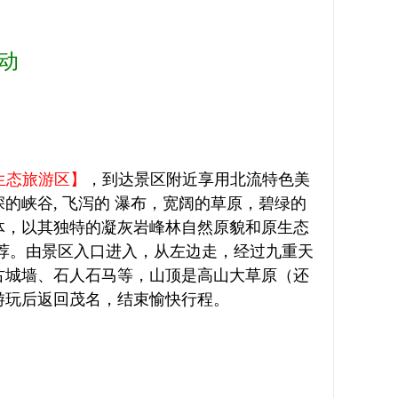
动
生态旅游区】
，到达景区附近享用北流特色美
峡谷, 飞泻的 瀑布，宽阔的草原，碧绿的
体，以其独特的凝灰岩峰林自然原貌和原生态
荐。由景区入口进入，从左边走，经过九重天
古城墙、石人石马等，山顶是高山大草原（还
游玩后返回茂名，结束愉快行程。