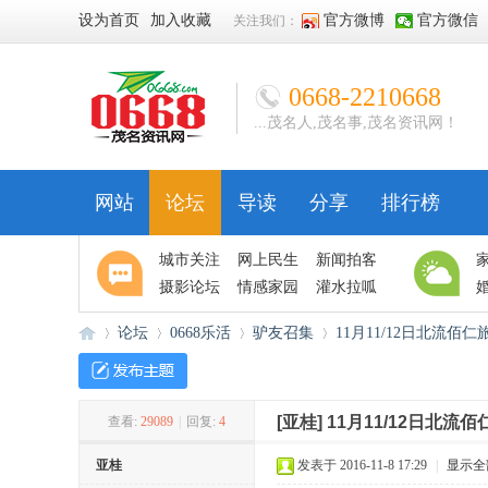
设为首页
加入收藏
官方微博
官方微信
关注我们：
0668-2210668
...茂名人,茂名事,茂名资讯网！
网站
论坛
导读
分享
排行榜
城市关注
网上民生
新闻拍客
摄影论坛
情感家园
灌水拉呱
论坛
0668乐活
驴友召集
11月11/12日北流佰
[亚桂]
11月11/12日北
查看:
29089
|
回复:
4
06
»
›
›
›
亚桂
发表于 2016-11-8 17:29
|
显示全