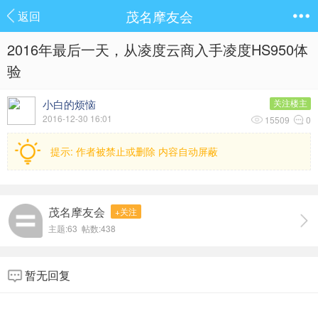
茂名摩友会
返回
2016年最后一天，从凌度云商入手凌度HS950体
验
小白的烦恼
关注楼主
2016-12-30 16:01
15509
0
提示:
作者被禁止或删除 内容自动屏蔽
茂名摩友会
+关注
主题:63 帖数:438
暂无回复