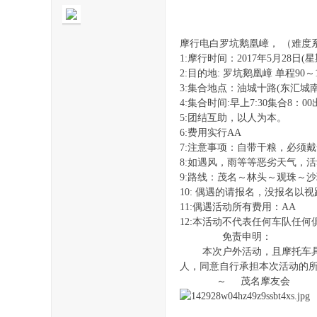
摩行电白罗坑鹅凰嶂， （难度系
1:摩行时间：2017年5月28日(星
2:目的地: 罗坑鹅凰嶂 单程90～
3:集合地点：油城十路(东汇城
68
4:集合时间:早上7:30集合8：
5:团结互助，以人为本。
6:费用实行AA
7:注意事项：自带干粮，必须戴全
8:如遇风，雨等等恶劣天气，
9:路线：茂名～林头～观珠～
10: 偶遇的请报名，没报名
11:偶遇活动所有费用：AA
12:本活动不代表任何车队任何
免责申明：
论
本次户外活动，且摩托车具有
人，同意自行承担本次活动的
～ 茂名摩友会