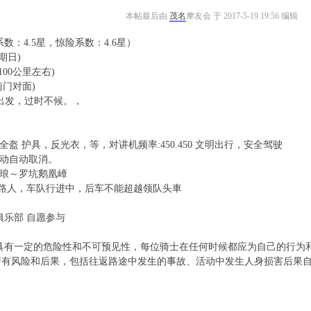
本帖最后由
茂名
摩友会 于 2017-5-19 19:56 编辑
数：4.5星，惊险系数：4.6星）
期日)
100公里左右)
南门对面)
00出发，过时不候。，
盔 护具，反光衣，等，对讲机频率:450.450 文明出行，安全驾驶
活动自动取消。
沙琅～罗坑鹅凰嶂
以视路人，车队行进中，后车不能超越领队头車
俱乐部 自愿参与
一定的危险性和不可预见性，每位骑士在任何时候都应为自己的行为和
所有风险和后果，包括往返路途中发生的事故、活动中发生人身损害后果