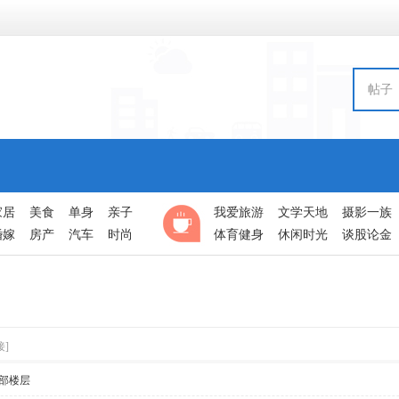
帖子
家居
美食
单身
亲子
我爱旅游
文学天地
摄影一族
婚嫁
房产
汽车
时尚
体育健身
休闲时光
谈股论金
接]
部楼层