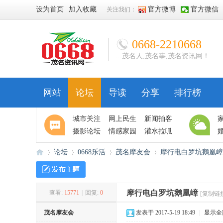
设为首页
加入收藏
官方微博
官方微信
关注我们：
0668-2210668
...茂名人,茂名事,茂名资讯网！
网站
论坛
导读
分享
排行榜
城市关注
网上民生
新闻拍客
摄影论坛
情感家园
灌水拉呱
论坛
0668乐活
茂名摩友会
摩行电白罗坑鹅凰嶂
摩行电白罗坑鹅凰嶂
查看:
15771
|
回复:
0
[复制链
06
»
›
›
›
茂名摩友会
发表于 2017-5-19 18:49
|
显示全