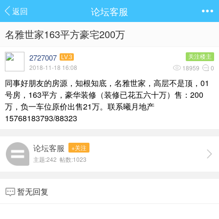
论坛客服
返回
名雅世家163平方豪宅200万
2727007
关注楼主
LV.3
2018-11-18 16:08
18959
0
同事好朋友的房源，知根知底，名雅世家，高层不是顶，01
号房，163平方，豪华装修（装修已花五六十万）售：200
万，负一车位原价出售21万。联系曦月地产
15768183793/88323
论坛客服
+关注
主题:242 帖数:1023
暂无回复