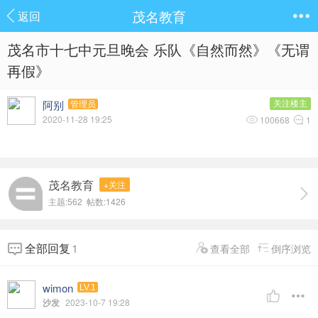
茂名教育
返回
茂名市十七中元旦晚会 乐队《自然而然》《无谓
再假》
阿别
关注楼主
管理员
2020-11-28 19:25
100668
1
茂名教育
+关注
主题:562 帖数:1426
全部回复
1
查看全部
倒序浏览
wimon
LV.1
沙发
2023-10-7 19:28