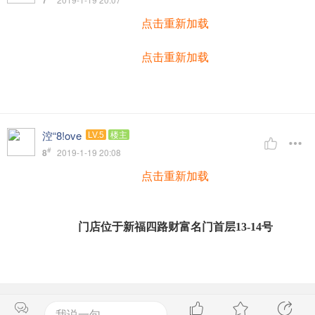
7
点击重新加载
点击重新加载
涳“8!ove
LV.5
楼主
#
8
2019-1-19 20:08
点击重新加载
门店位于新福四路财富名门首层
13-14号
我说一句...