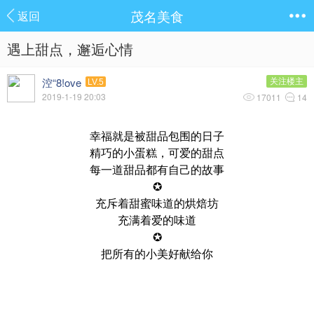
茂名美食
返回
遇上甜点，邂逅心情
涳“8!ove
关注楼主
LV.5
2019-1-19 20:03
17011
14
幸福就是被甜品包围的日子
精巧的小蛋糕，可爱的甜点
每一道甜品都有自己的故事
✪
充斥着甜蜜味道的烘焙坊
充满着爱的味道
✪
把所有的小美好献给你