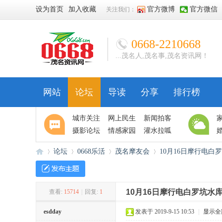
设为首页
加入收藏
官方微博
官方微信
关注我们：
0668-2210668
...茂名人,茂名事,茂名资讯网！
网站
论坛
导读
分享
排行榜
城市关注
网上民生
新闻拍客
摄影论坛
情感家园
灌水拉呱
论坛
0668乐活
茂名摩友会
10月16日摩行电白
10月16日摩行电白罗坑水
查看:
15714
|
回复:
1
06
»
›
›
›
esdday
发表于 2019-9-15 10:53
|
显示全