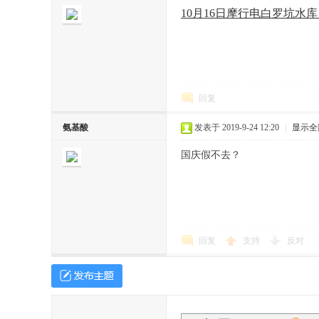
10月16日摩行电白罗坑水
回复
68
氨基酸
发表于 2019-9-24 12:20
|
显示全
国庆假不去？
回复
支持
反对
论