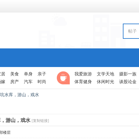
帖子
家居
美食
单身
亲子
我爱旅游
文学天地
摄影一族
婚嫁
房产
汽车
时尚
体育健身
休闲时光
谈股论金
罗坑水库，游山，戏水
库，游山，戏水
[复制链接]
部楼层