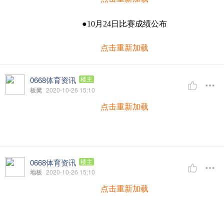
●
10月24日比赛成绩公布
点击重新加载
0668体育资讯
楼主
板凳
2020-10-26 15:10
点击重新加载
0668体育资讯
楼主
地板
2020-10-26 15:10
点击重新加载