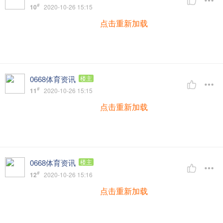
#
10
2020-10-26 15:15
点击重新加载
0668体育资讯
楼主
#
11
2020-10-26 15:15
点击重新加载
0668体育资讯
楼主
#
12
2020-10-26 15:16
点击重新加载