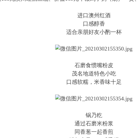
进口澳州红酒
口感醇香
适合亲朋好友小酌一杯
石磨食惯嘴粉皮
茂名地道特色小吃
口感软糯，米香味十足
锅乃籺
通过石磨米粉浆
同香葱一起香煎