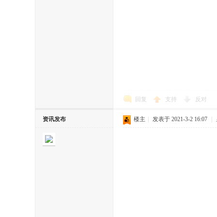
回复
支持
反对
资讯发布
楼主
|
发表于 2021-3-2 16:07
|