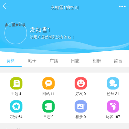
发如雪1的空间
点击重新加载
发如雪1
该用户居然懒到没有签名！
资料
帖子
广播
日志
相册
留言
主题
回帖
好友
粉丝
4
11
0
21
积分
日志
相册
访客
64
0
0
187