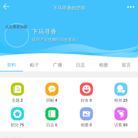
下马寻香的空间
点击重新加载
下马寻香
该用户居然懒到没有签名！
资料
帖子
广播
日志
相册
留言
主题
回帖
好友
粉丝
2
4
0
23
积分
日志
相册
访客
75
0
0
93