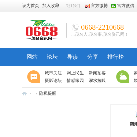
设为首页
加入收藏
官方微博
官方微信
关注我们：
0668-2210668
...茂名人,茂名事,茂名资讯网！
网站
论坛
导读
分享
排行榜
城市关注
网上民生
新闻拍客
摄影论坛
情感家园
灌水拉呱
隐私提醒
06
›
›
南