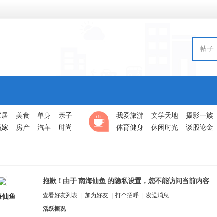
帖子
家居
美食
单身
亲子
我爱旅游
文学天地
摄影一族
婚嫁
房产
汽车
时尚
体育健身
休闲时光
谈股论金
抱歉！由于 南海仙鱼 的隐私设置，您不能访问当前内容
查看好友列表
|
加为好友
|
打个招呼
|
发送消息
海仙鱼
活跃概况