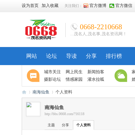
设为首页
加入收藏
官方微博
官方微信
关注我们：
0668-2210668
...茂名人,茂名事,茂名资讯网！
网站
论坛
导读
分享
排行榜
城市关注
网上民生
新闻拍客
摄影论坛
情感家园
灌水拉呱
南海仙鱼
个人资料
南海仙鱼
http://bbs.0668.com/?16118
06
›
›
主题
分享
个人资料