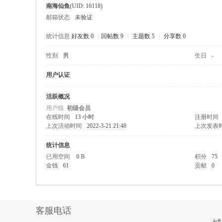
南海仙鱼
(UID: 16118)
邮箱状态
未验证
统计信息
好友数 0
|
回帖数 9
|
主题数 5
|
分享数 0
性别
男
生日
-
68
用户认证
活跃概况
用户组
初级会员
在线时间
13 小时
注册时间
上次活动时间
2022-3-21 21:48
上次发表
统计信息
已用空间
0 B
积分
75
金钱
61
贡献
0
论
客服电话