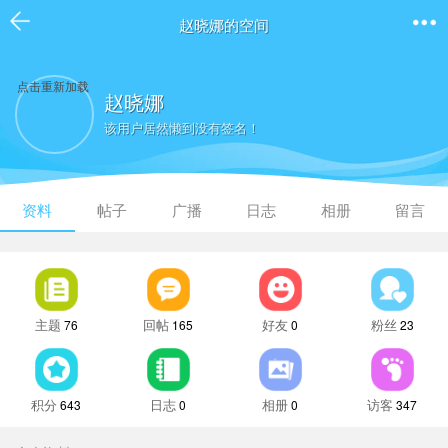
赵晓娜的空间
点击重新加载
赵晓娜
该用户居然懒到没有签名！
资料
帖子
广播
日志
相册
留言
主题
回帖
好友
粉丝
76
165
0
23
积分
日志
相册
访客
643
0
0
347