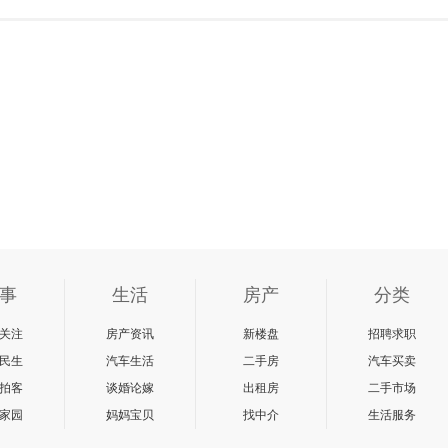
事
生活
房产
分类
关注
房产资讯
新楼盘
招聘求职
民生
汽车生活
二手房
汽车买卖
拍客
谈婚论嫁
出租房
二手市场
家园
妈妈宝贝
找中介
生活服务