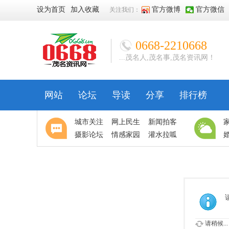
设为首页
加入收藏
官方微博
官方微信
关注我们：
0668-2210668
...茂名人,茂名事,茂名资讯网！
网站
论坛
导读
分享
排行榜
城市关注
网上民生
新闻拍客
摄影论坛
情感家园
灌水拉呱
请稍候...