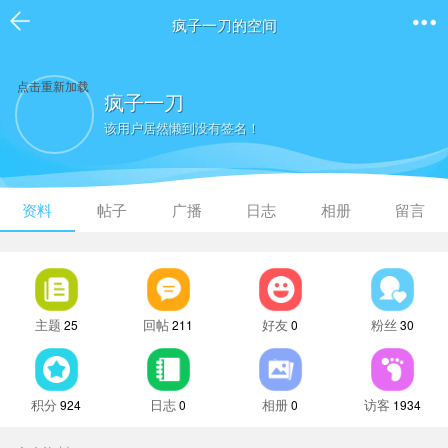
疯子一刀的空间
点击重新加载
疯子一刀
该用户居然懒到没有签名！
资料
帖子
广播
日志
相册
留言
主题
回帖
好友
粉丝
25
211
0
30
积分
日志
相册
访客
924
0
0
1934