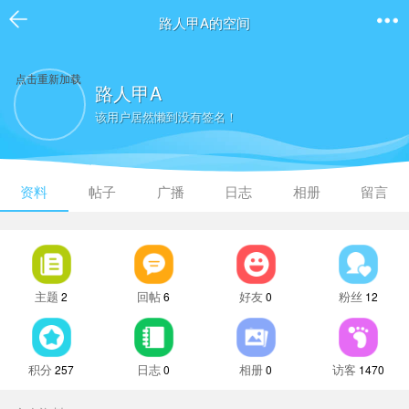
路人甲A的空间
点击重新加载
路人甲A
该用户居然懒到没有签名！
资料
帖子
广播
日志
相册
留言
主题
回帖
好友
粉丝
2
6
0
12
积分
日志
相册
访客
257
0
0
1470