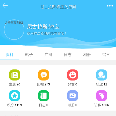
尼古拉斯·鸿宝的空间
点击重新加载
尼古拉斯·鸿宝
该用户居然懒到没有签名！
资料
帖子
广播
日志
相册
留言
主题
回帖
好友
粉丝
90
273
0
12
积分
日志
相册
访客
1129
0
0
1606