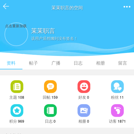
茉茉职言的空间
点击重新加载
茉茉职言
该用户居然懒到没有签名！
资料
帖子
广播
日志
相册
留言
主题
回帖
好友
粉丝
108
159
0
11
积分
日志
相册
访客
969
0
0
1871