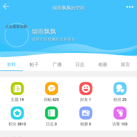
烟雨飘飘的空间
点击重新加载
烟雨飘飘
该用户居然懒到没有签名！
资料
帖子
广播
日志
相册
留言
主题
回帖
好友
粉丝
19
625
1
25
积分
日志
相册
访客
3813
0
0
103