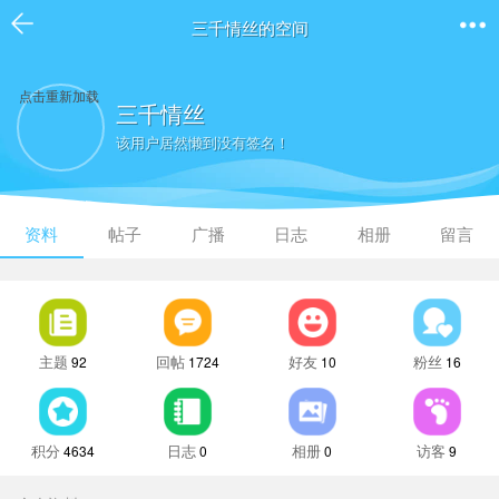
三千情丝的空间
点击重新加载
三千情丝
该用户居然懒到没有签名！
资料
帖子
广播
日志
相册
留言
主题
回帖
好友
粉丝
92
1724
10
16
积分
日志
相册
访客
4634
0
0
9