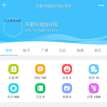
不要叫我靓仔啦的空间
点击重新加载
不要叫我靓仔啦
该用户居然懒到没有签名！
资料
帖子
广播
日志
相册
留言
主题
回帖
好友
粉丝
47
102
0
13
积分
日志
相册
访客
620
0
0
1526