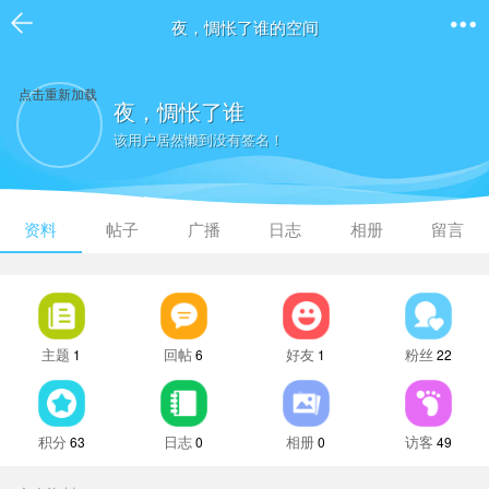
夜，惆怅了谁的空间
点击重新加载
夜，惆怅了谁
该用户居然懒到没有签名！
资料
帖子
广播
日志
相册
留言
主题
回帖
好友
粉丝
1
6
1
22
积分
日志
相册
访客
63
0
0
49