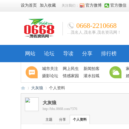
设为首页
加入收藏
官方微博
官方微信
关注我们：
0668-2210668
...茂名人,茂名事,茂名资讯网！
网站
论坛
导读
分享
排行榜
城市关注
网上民生
新闻拍客
摄影论坛
情感家园
灌水拉呱
大灰狼
个人资料
大灰狼
http://bbs.0668.com/?376
06
›
›
主题
分享
个人资料