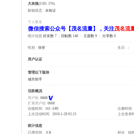
大灰狼
(UID: 376)
邮箱状态
未验证
个人签名
微信搜索公众号【茂名流量】，关注
茂名流
统计信息
好友数 7
|
回帖数 148
|
主题数 9
|
分享数 0
68
性别
保密
生日
-
用户认证
管理以下版块
城市助手
活跃概况
用户组
0668
论
扩展用户组
0668
在线时间
161 小时
注册时间
上次活动时间
2018-1-28 02:23
上次发表
统计信息
已用空间
0 B
积分
103