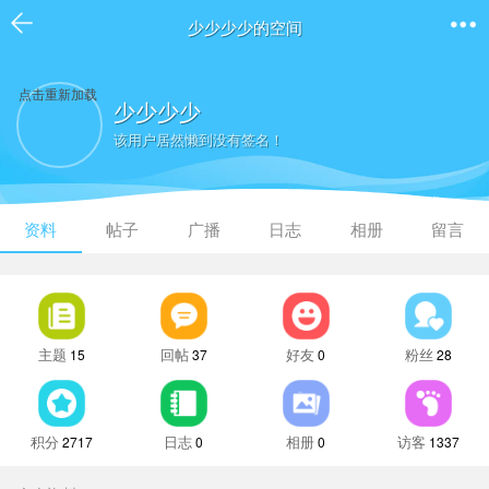
少少少少的空间
点击重新加载
少少少少
该用户居然懒到没有签名！
资料
帖子
广播
日志
相册
留言
主题
回帖
好友
粉丝
15
37
0
28
积分
日志
相册
访客
2717
0
0
1337