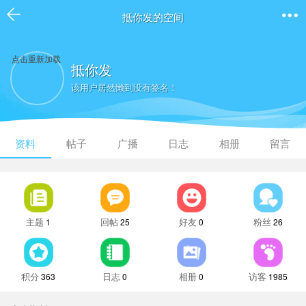
抵你发的空间
点击重新加载
抵你发
该用户居然懒到没有签名！
资料
帖子
广播
日志
相册
留言
主题
回帖
好友
粉丝
1
25
0
26
积分
日志
相册
访客
363
0
0
1985