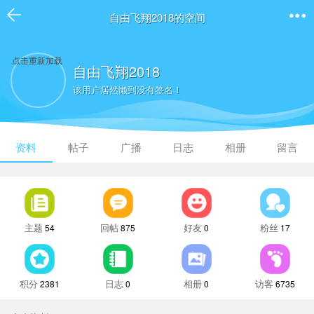
自由飞翔2018的空间
点击重新加载
自由飞翔2018
该用户居然懒到没有签名！
资料
帖子
广播
日志
相册
留言
主题
回帖
好友
粉丝
54
875
0
17
积分
日志
相册
访客
2381
0
0
6735