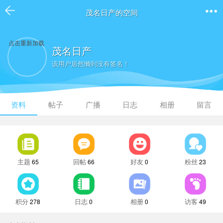
茂名日产的空间
点击重新加载
茂名日产
该用户居然懒到没有签名！
资料
帖子
广播
日志
相册
留言
主题
回帖
好友
粉丝
65
66
0
23
积分
日志
相册
访客
278
0
0
49