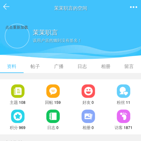
茉茉职言的空间
点击重新加载
茉茉职言
该用户居然懒到没有签名！
资料
帖子
广播
日志
相册
留言
主题
回帖
好友
粉丝
108
159
0
11
积分
日志
相册
访客
969
0
0
1871